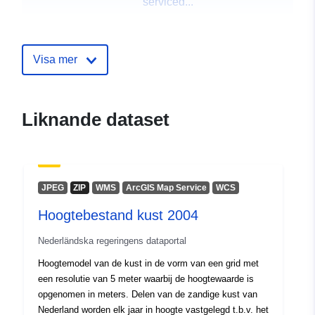
serviced...
Katalogregister:
Läggs till i data.europa.eu:
28
July 2026
Visa mer
Uppdaterad på data.europa.eu:
29 July 2026
Liknande dataset
uriRef:
http://data.europa.eu/88u/dataset/
hoogtebestand-kust-2000
JPEG
ZIP
WMS
ArcGIS Map Service
WCS
Hoogtebestand kust 2004
Nederländska regeringens dataportal
Hoogtemodel van de kust in de vorm van een grid met
een resolutie van 5 meter waarbij de hoogtewaarde is
opgenomen in meters. Delen van de zandige kust van
Nederland worden elk jaar in hoogte vastgelegd t.b.v. het