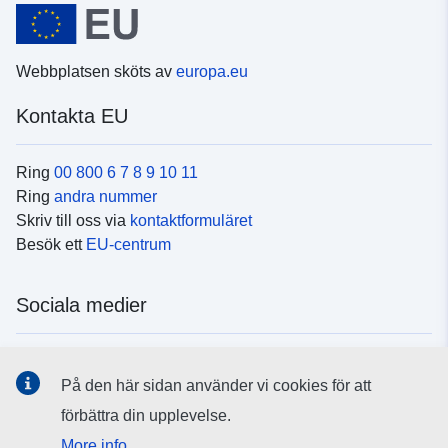
Webbplatsen sköts av
europa.eu
Kontakta EU
Ring
00 800 6 7 8 9 10 11
Ring
andra nummer
Skriv till oss via
kontaktformuläret
Besök ett
EU-centrum
Sociala medier
Hitta oss i
sociala medier
På den här sidan använder vi cookies för att
förbättra din upplevelse.
EU:s institutioner och organ
More info