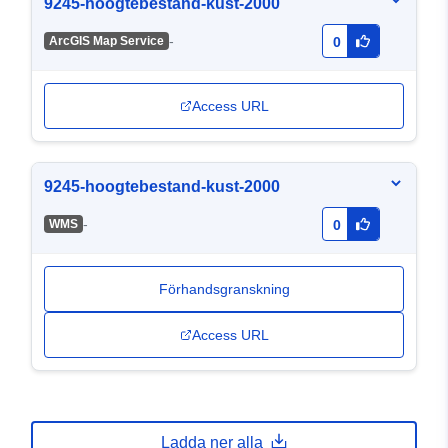
9245-hoogtebestand-kust-2000
-
ArcGIS Map Service
0
Access URL
9245-hoogtebestand-kust-2000
-
WMS
0
Förhandsgranskning
Access URL
Ladda ner alla