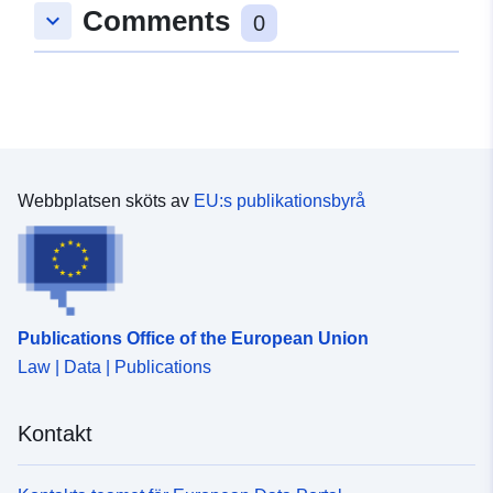
grad av tillplattande uppstår.
Comments
keyboard_arrow_down
0
Webbplatsen sköts av
EU:s publikationsbyrå
Publications Office of the European Union
Law | Data | Publications
Kontakt