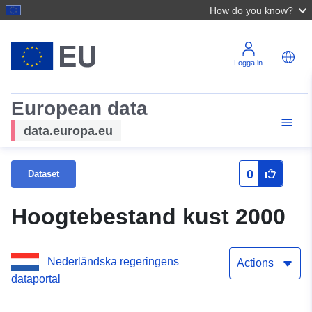
How do you know?
Logga in
European data
data.europa.eu
0
Dataset
Hoogtebestand kust 2000
Nederländska regeringens
Actions
dataportal