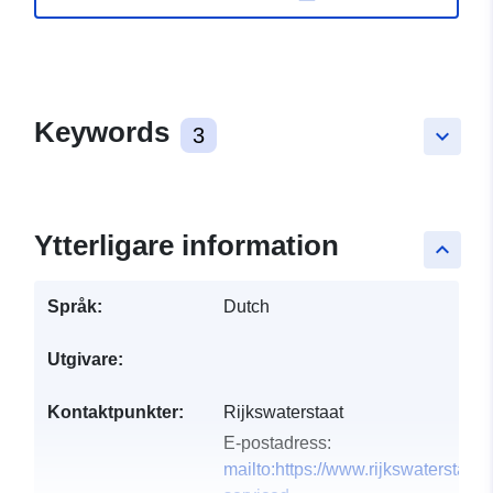
Keywords
3
keyboard_arrow_down
Ytterligare information
keyboard_arrow_up
Språk:
Dutch
Utgivare:
Kontaktpunkter:
Rijkswaterstaat
E-postadress:
mailto:https://www.rijkswaterstaat.