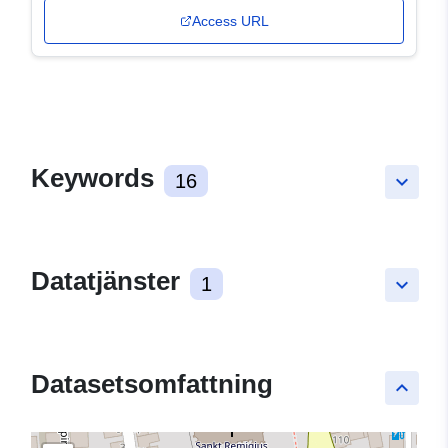
Access URL
Keywords
16
keyboard_arrow_down
Datatjänster
1
keyboard_arrow_down
Datasetsomfattning
keyboard_arrow_up