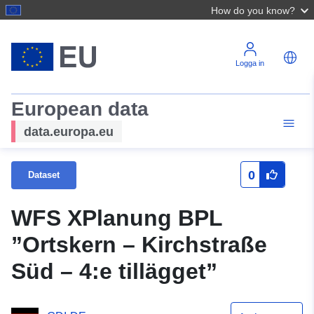
How do you know?
Logga in
European data
data.europa.eu
0
Dataset
WFS XPlanung BPL
”Ortskern – Kirchstraße
Süd – 4:e tillägget”