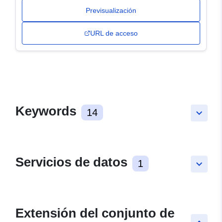
Previsualización
URL de acceso
Keywords
14
keyboard_arrow_down
Servicios de datos
1
keyboard_arrow_down
Extensión del conjunto de