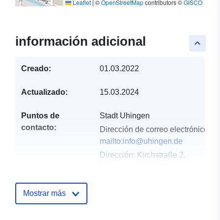
Leaflet
|
©
OpenStreetMap
contributors ©
GISCO
información adicional
keyboard_arrow_up
Creado:
01.03.2022
Actualizado:
15.03.2024
Puntos de
Stadt Uhingen
contacto:
Dirección de correo electrónico:
mailto:info@uhingen.de
Dirección:
Kirchstraße 2,
Uhingen, 73066, Deutschland
URL:
http://www.uhingen.de
Mostrar más
Registro del
Añadido a data.europa.eu:
21
catálogo:
February 2026