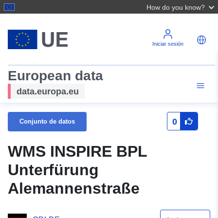
How do you know?
Iniciar sesión
European data
data.europa.eu
0
Conjunto de datos
WMS INSPIRE BPL
Unterfürung
Alemannenstraße