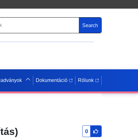
Search
iadványok
Dokumentáció
Rólunk
tás)
0