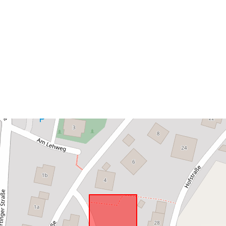
Megfelel a
következőnek
uriRef: