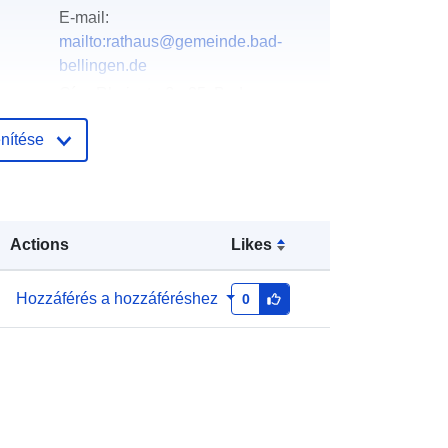
E-mail:
mailto:rathaus@gemeinde.bad-
bellingen.de
Cím:
Rheinstraße 25, Bad
Bellingen, 79415, Deutschland
nítése
URL:
http://www.gemeinde-bad-
bellingen.de
Hozzáadva a data.europa.eu-hoz:
Actions
Likes
:
21 February 2026
Frissítve: data.europa.eu:
25 July
2026
Hozzáférés a hozzáféréshez
0
Koordináták:
[ [ 7.5587824,
47.7312224 ], [ 7.559284,
47.7312224 ], [ 7.559284,
47.7308711 ], [ 7.5587824,
47.7308711 ], [ 7.5587824,