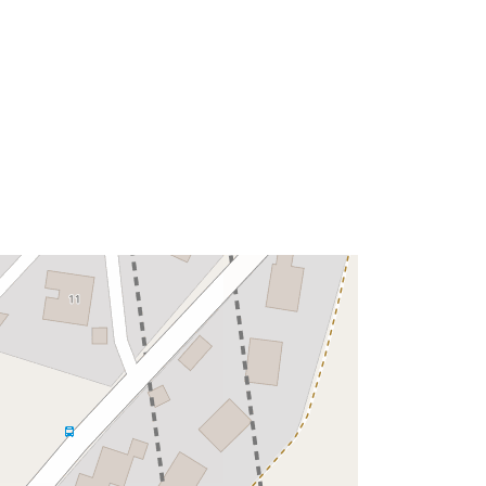
47.7312224 ] ]
Típus:
Polygon
Erőforrás:
::
http://data.europa.eu/eli/reg/2009/97
6
http://data.europa.eu/88u/dataset/92
5b2708-3866-4e9c-a18f-
92872e0d3b12