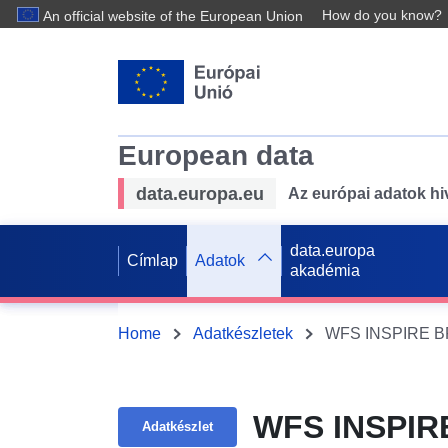
How do you know?
An official website of the European Union
European data
data.europa.eu
Az európai adatok hiv
data.europa
Címlap
Adatok
akadémia
Home
Adatkészletek
WFS INSPIRE BPL
WFS INSPIRE
Adatkészlet