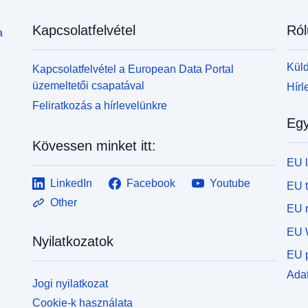
Kapcsolatfelvétel
Ról
a
Küld
Kapcsolatfelvétel a European Data Portal
üzemeltetői csapatával
Hírl
Feliratkozás a hírlevelünkre
Egy
Kövessen minket itt:
EU 
LinkedIn
Facebook
Youtube
EU 
Other
EU r
EU 
Nyilatkozatok
EU p
Adat
Jogi nyilatkozat
Cookie-k használata