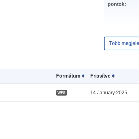
pontok:
Több megjele
Katalógus-
Formátum
Frissítve
nyilvántartás
14 January 2025
WFS
Térbeli: