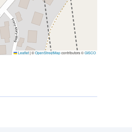
Leaflet
|
©
OpenStreetMap
contributors ©
GISCO