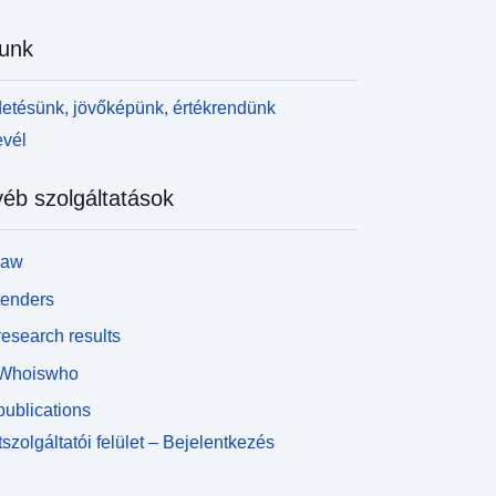
unk
etésünk, jövőképünk, értékrendünk
evél
éb szolgáltatások
law
tenders
esearch results
Whoiswho
ublications
szolgáltatói felület – Bejelentkezés