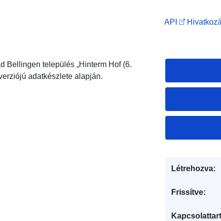
API
Hivatkozá
 Bellingen település „Hinterm Hof (6.
verziójú adatkészlete alapján.
Létrehozva:
Frissítve:
Kapcsolattart