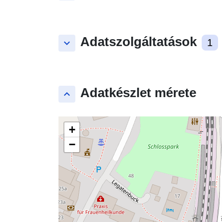
Adatszolgáltatások
keyboard_arrow_down
1
Adatkészlet mérete
keyboard_arrow_up
+
−