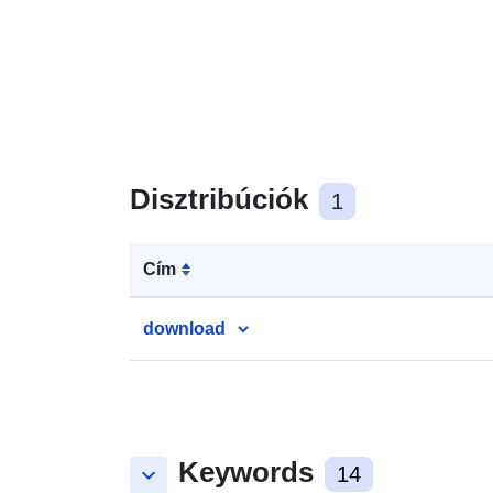
Disztribúciók
1
Cím
download
Keywords
keyboard_arrow_down
14