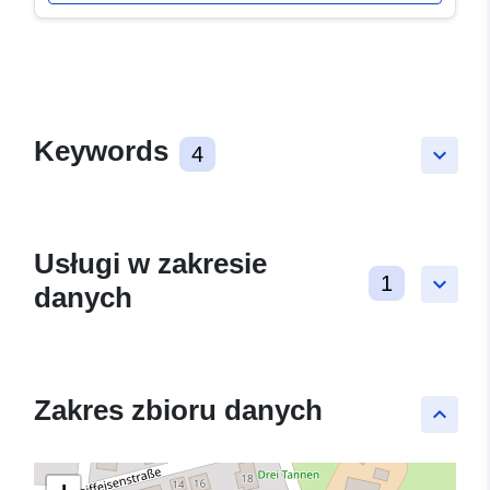
Keywords
4
keyboard_arrow_down
Usługi w zakresie
1
keyboard_arrow_down
danych
Zakres zbioru danych
keyboard_arrow_up