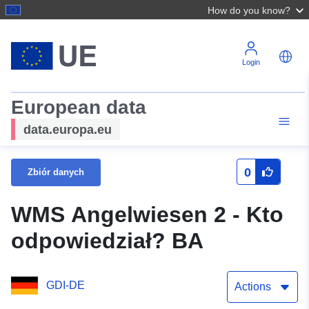
How do you know?
Login
European data
data.europa.eu
0
Zbiór danych
WMS Angelwiesen 2 - Kto
odpowiedział? BA
GDI-DE
Actions