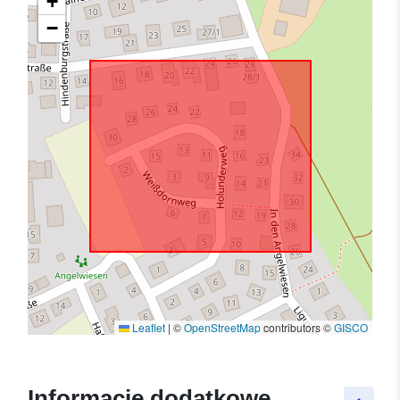
+
−
Leaflet
|
©
OpenStreetMap
contributors ©
GISCO
Informacje dodatkowe