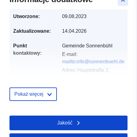
keyboard_arrow_up
Utworzone:
09.08.2023
Zaktualizowane:
14.04.2026
Punkt
Gemeinde Sonnenbühl
kontaktowy:
E-mail:
mailto:info@sonnenbuehl.de
Adres:
Hauptstraße 2,
Sonnenbühl, 72820,
Deutschland
URL:
Pokaż więcej
http://www.sonnenbuehl.de
Zapis katalogu:
Dodany do data.europa.eu:
21
Jakość
February 2026
Zaktualizowano dane.europa.eu: