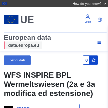
How do you know?
Login
European data
data.europa.eu
0
Set di dati
WFS INSPIRE BPL
Wermeltswiesen (2a e 3a
modifica ed estensione)