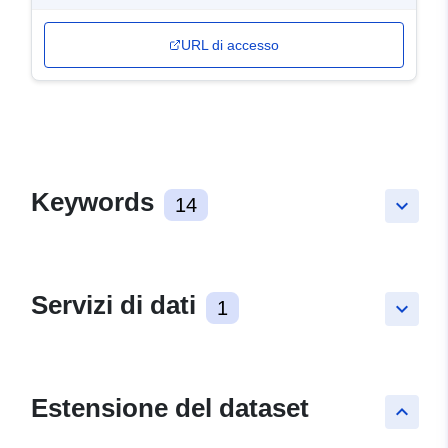
URL di accesso
Keywords
14
keyboard_arrow_down
Servizi di dati
1
keyboard_arrow_down
Estensione del dataset
keyboard_arrow_up