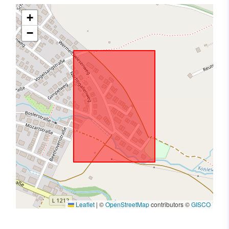
+
−
Leaflet
|
©
OpenStreetMap
contributors ©
GISCO