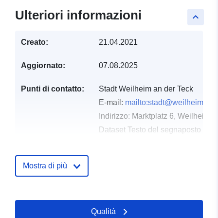
Ulteriori informazioni
keyboard_arrow_up
Creato:
21.04.2021
Aggiornato:
07.08.2025
Punti di contatto:
Stadt Weilheim an der Teck
E-mail:
mailto:stadt@weilheim-tec
Indirizzo:
Marktplatz 6, Weilheim a
Dataset Testo del segnaposto del 
http://www.weilheim-teck.de
Mostra di più
Registro del
Aggiunta a data.europa.eu:
21
catalogo:
February 2026
Aggiornato su data.europa.eu:
25 July 2026
Qualità