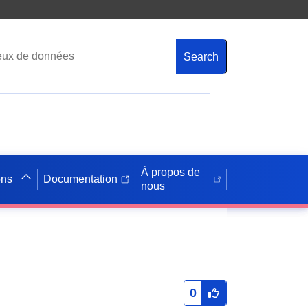
Search
À propos de
ons
Documentation
nous
0