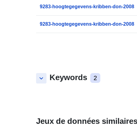
9283-hoogtegegevens-kribben-don-2008
9283-hoogtegegevens-kribben-don-2008
Keywords
keyboard_arrow_down
2
Jeux de données similaire