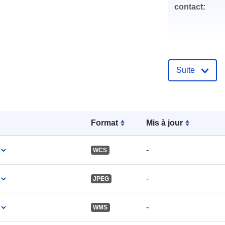
contact:
Suite
Compte rend
catalogue:
Format
Mis à jour
uriRef:
-
WCS
-
JPEG
-
WMS