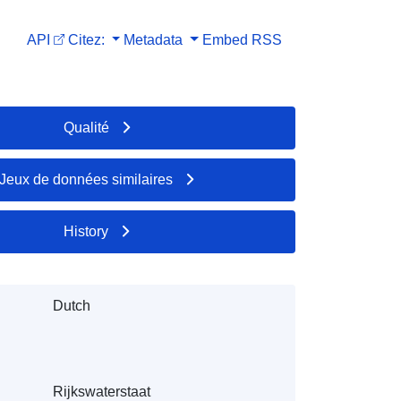
API
Citez:
Metadata
Embed
RSS
Qualité
Jeux de données similaires
History
Dutch
Rijkswaterstaat