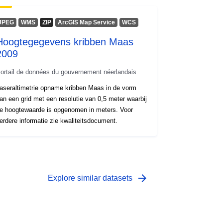
JPEG
WMS
ZIP
ArcGIS Map Service
WCS
Hoogtegegevens kribben Maas
2009
ortail de données du gouvernement néerlandais
aseraltimetrie opname kribben Maas in de vorm
an een grid met een resolutie van 0,5 meter waarbij
e hoogtewaarde is opgenomen in meters. Voor
erdere informatie zie kwaliteitsdocument.
arrow_forward
Explore similar datasets