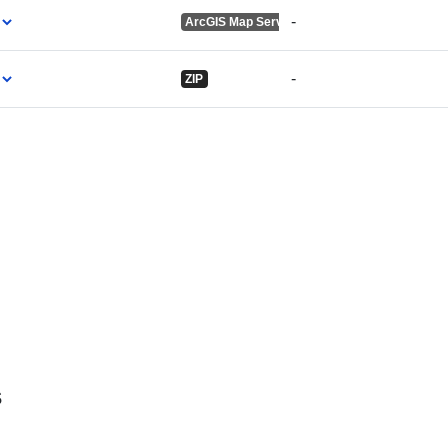
-
ArcGIS Map Service
-
ZIP
s