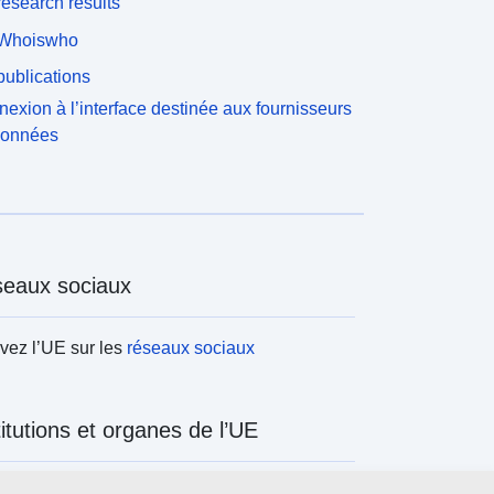
esearch results
Whoiswho
ublications
exion à l’interface destinée aux fournisseurs
données
eaux sociaux
vez l’UE sur les
réseaux sociaux
titutions et organes de l’UE
ercher tous les organes et institutions de