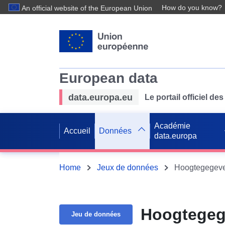
How do you know?
An official website of the European Union
European data
data.europa.eu
Le portail officiel 
Académie
Accueil
Données
data.europa
Home
Jeux de données
Hoogtegegeve
Hoogtegeg
Jeu de données