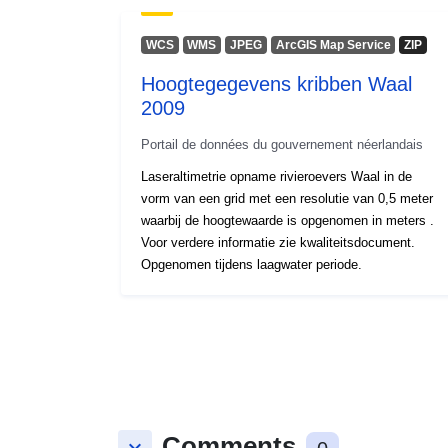
WCS
WMS
JPEG
ArcGIS Map Service
ZIP
Hoogtegegevens kribben Waal
2009
Portail de données du gouvernement néerlandais
Laseraltimetrie opname rivieroevers Waal in de
vorm van een grid met een resolutie van 0,5 meter
waarbij de hoogtewaarde is opgenomen in meters .
Voor verdere informatie zie kwaliteitsdocument.
Opgenomen tijdens laagwater periode.
Comments
keyboard_arrow_down