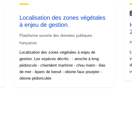
Localisation des zones végétales
à enjeu de gestion.
Plateforme ouverte des données publiques
P
françaises
L
Localisation des zones végétales à enjeu de
v
gestion. Les espèces décrits : - arroche à long
d
pédoncule - chiendent maritime - chou marin - lilas
v
de mer - liparis de loesel - obione faux pourpier -
obione pédonculée