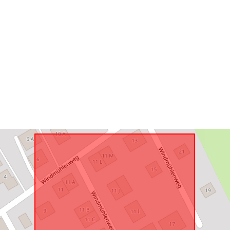
Conform cu:
uriRef: