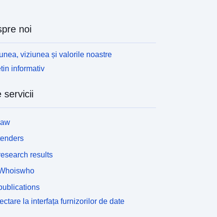
pre noi
unea, viziunea și valorile noastre
tin informativ
 servicii
law
tenders
esearch results
Whoiswho
ublications
ctare la interfața furnizorilor de date