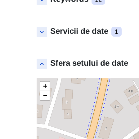
keyboard_arrow_down
Servicii de date
keyboard_arrow_down
1
Sfera setului de date
keyboard_arrow_up
+
−