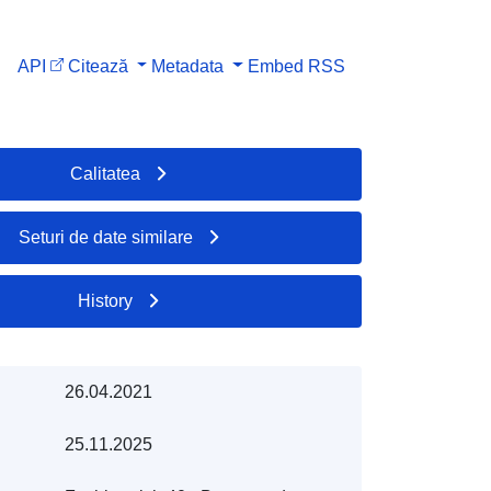
API
Citează
Metadata
Embed
RSS
Calitatea
Seturi de date similare
History
26.04.2021
25.11.2025