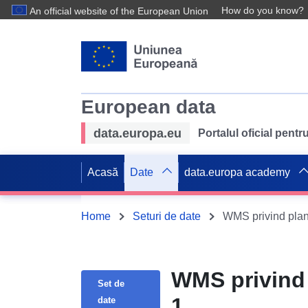
How do you know?
An official website of the European Union
European data
data.europa.eu
Portalul oficial pent
Acasă
Date
data.europa academy
Home
Seturi de date
WMS privind pla
WMS privind
Set de
1.
date