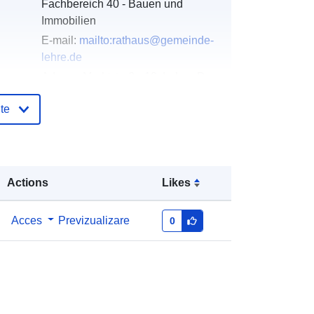
Fachbereich 40 - Bauen und
Immobilien
E-mail:
mailto:rathaus@gemeinde-
lehre.de
Adresa:
Marktstraße 10, Lehre, D-
38165, Deutschland
te
Adresă URL:
https://gemeinde-
lehre.de
log:
Adăugat la data.europa.eu:
21 February
Actions
Likes
2026
Informații actualizate la data a.europa.eu:
25 July 2026
Acces
Previzualizare
0
Coordonate:
[ [ 10.6755624,
52.3363097 ], [ 10.6772327,
52.3363097 ], [ 10.6772327,
52.335065 ], [ 10.6755624,