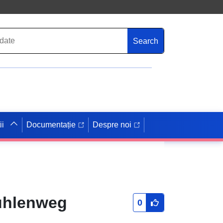
Search
ii
Documentație
Despre noi
ühlenweg
0