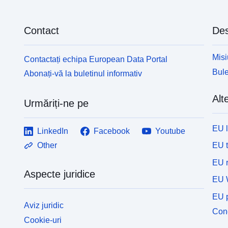
Contact
Des
Misi
Contactați echipa European Data Portal
Bule
Abonați-vă la buletinul informativ
Alte
Urmăriți-ne pe
EU 
LinkedIn
Facebook
Youtube
EU 
Other
EU r
Aspecte juridice
EU 
EU p
Aviz juridic
Cone
Cookie-uri