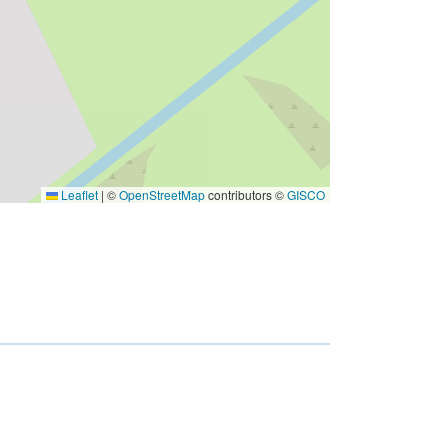
Leaflet
|
©
OpenStreetMap
contributors ©
GISCO