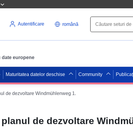
Autentificare
română
ru date europene
Maturitatea datelor deschise
Community
Publicaț
nul de dezvoltare Windmühlenweg 1.
 planul de dezvoltare Windm