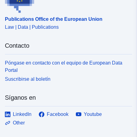
uriRef:
http://data.europa.eu/88u/dataset
Publications Office of the European Union
6ead-4591-abd4-2bc02132d3f2
Law | Data | Publications
Contacto
Póngase en contacto con el equipo de European Data
Portal
Suscribirse al boletín
Síganos en
LinkedIn
Facebook
Youtube
Other