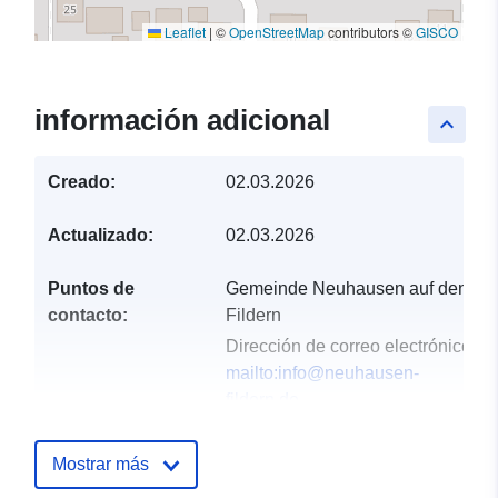
Leaflet
|
©
OpenStreetMap
contributors ©
GISCO
información adicional
keyboard_arrow_up
Creado:
02.03.2026
Actualizado:
02.03.2026
Puntos de
Gemeinde Neuhausen auf den
contacto:
Fildern
Dirección de correo electrónico:
mailto:info@neuhausen-
fildern.de
Dirección:
Schlossplatz 1,
Neuhausen auf den Fildern,
Mostrar más
73765, Deutschland