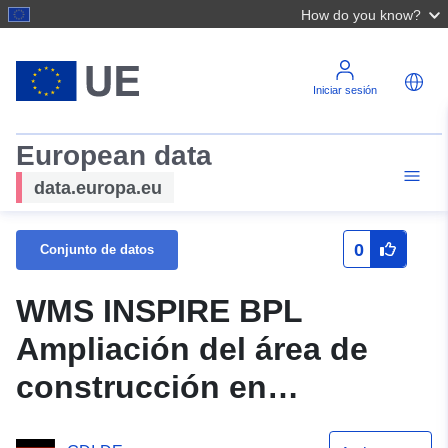
How do you know?
Iniciar sesión
European data
data.europa.eu
0
Conjunto de datos
WMS INSPIRE BPL
Ampliación del área de
construcción en
Mörikestraße - 1a