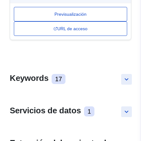
Previsualización
URL de acceso
Keywords
17
keyboard_arrow_down
Servicios de datos
1
keyboard_arrow_down