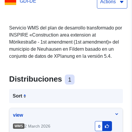
GDI-DE
enmienda (1a enmienda)
Actions
Servicio WMS del plan de desarrollo transformado por
INSPIRE «Construction area extension at
Mörikestraße - 1st amendment (1st amendment)» del
municipio de Neuhausen en Fildern basado en un
conjunto de datos de XPlanung en la versión 5.4.
Distribuciones
1
Sort
view
2 March 2026
WMS
0