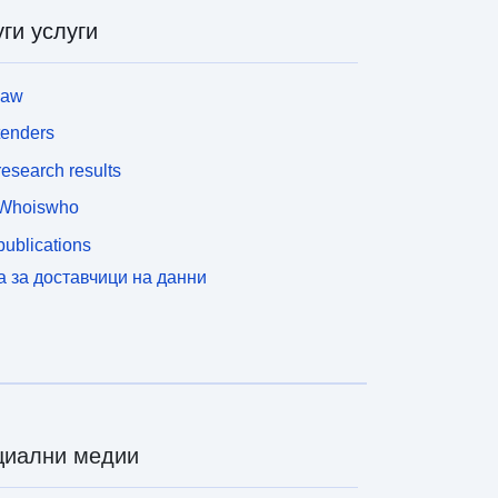
ги услуги
law
tenders
esearch results
Whoiswho
ublications
а за доставчици на данни
циални медии