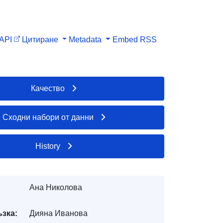
API
Цитиране
Metadata
Embed
RSS
Качество
Сходни набори от данни
History
Ана Николова
ъзка:
Дияна Иванова