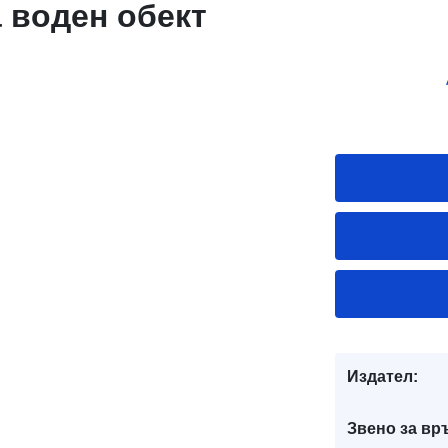
 воден обект
Издател:
Звено за вр