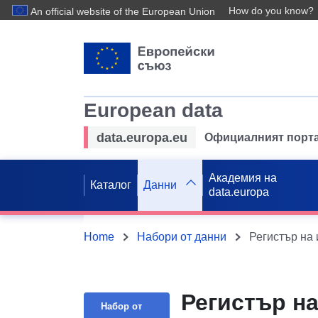
How do you know?
An official website of the European Union
European data
data.europa.eu
Официалният порта
Академия на
Каталог
Данни
data.europa
Home
Набори от данни
Регистър на 
Регистър н
Набор от