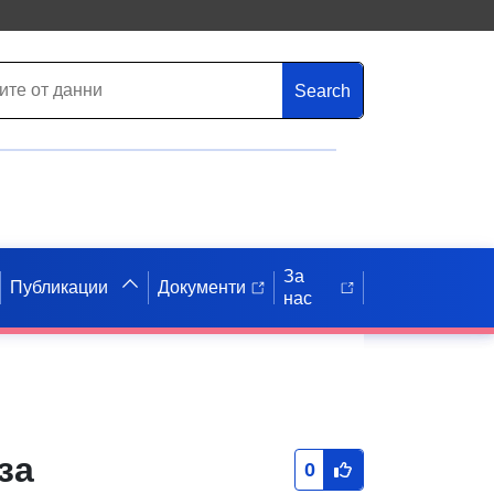
Search
За
Публикации
Документи
нас
за
0