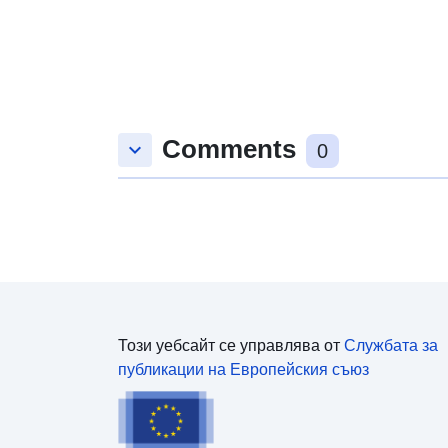
Comments
keyboard_arrow_down
0
Този уебсайт се управлява от
Службата за
публикации на Европейския съюз