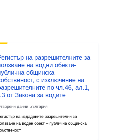
Регистър на разрешителните за
ползване на водни обекти-
публична общинска
собственост, с изключение на
разрешителните по чл.46, ал.1,
т.3 от Закона за водите
творени данни България
егистър на издадените разрешителни за
олзване на воден обект – публична общинска
обственост