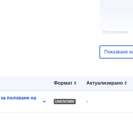
Каталожен
запис:
Показване н
uriRef:
Формат
Актуализирано
за ползване на
-
UNKNOWN