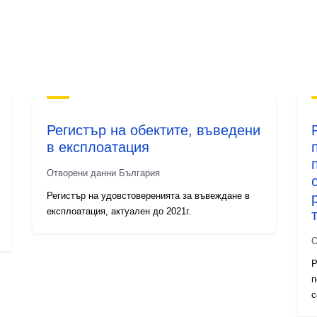
Регистър на обектите, въведени
в експлоатация
Отворени данни България
Регистър на удовстоверенията за въвеждане в
експлоатация, актуален до 2021г.
О
Р
п
с