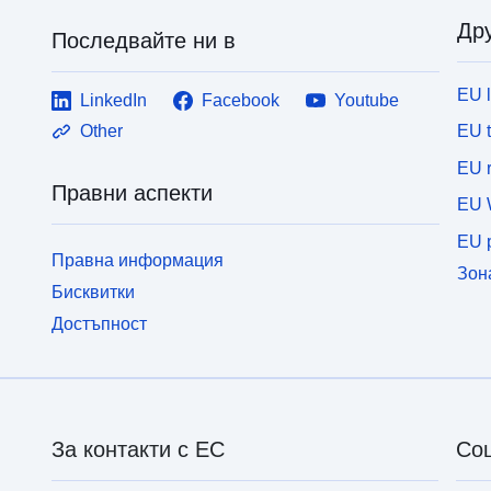
Дру
Последвайте ни в
EU 
LinkedIn
Facebook
Youtube
EU 
Other
EU r
Правни аспекти
EU 
EU p
Правна информация
Зон
Бисквитки
Достъпност
За контакти с ЕС
Со