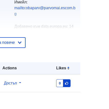
Имейл:
mailto:obaparv@parvomai.escom.b
g
Добавено към data.europa.eu:
14
January 2022
Актуализирана на data.europa.eu:
а повече
30 June 2022
http://data.europa.eu/88u/dataset/93
26
Actions
Likes
Достъп
0