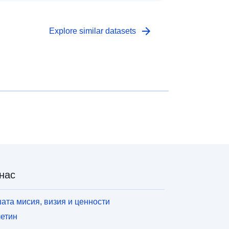
arrow_forward
Explore similar datasets
нас
ата мисия, визия и ценности
етин