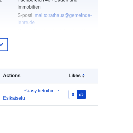
Immobilien
S-posti:
mailto:rathaus@gemeinde-
lehre.de
Osoite:
Marktstraße 10, Lehre, D-
38165, Deutschland
URL-osoite:
https://gemeinde-
lehre.de
eloa
Lisätty dataan.europa.eu:
24
Actions
Likes
teri:
January 2026
Päivitetty data.europa.eu:
25 July
Pääsy tietoihin
2026
0
Esikatselu
Koordinaatit:
[ [ 10.7073879,
52.3589804 ], [ 10.711954,
52.3589804 ], [ 10.711954,
52.3574932 ], [ 10.7073879,