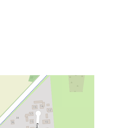
52.3574932 ], [ 10.7073879,
52.3589804 ] ]
Tyyppi:
Polygon
Tietoaineistolinkki:
http://data.europa.eu/eli/reg/2009/97
6
http://data.europa.eu/88u/dataset/93
40fcc6-78ad-4334-a386-
935ad306e3c8