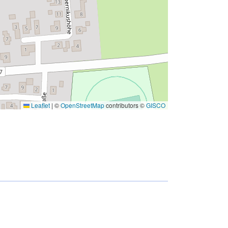
Leaflet
|
©
OpenStreetMap
contributors ©
GISCO