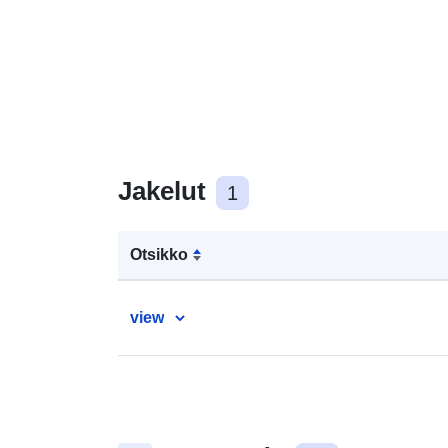
Jakelut
1
Otsikko
view