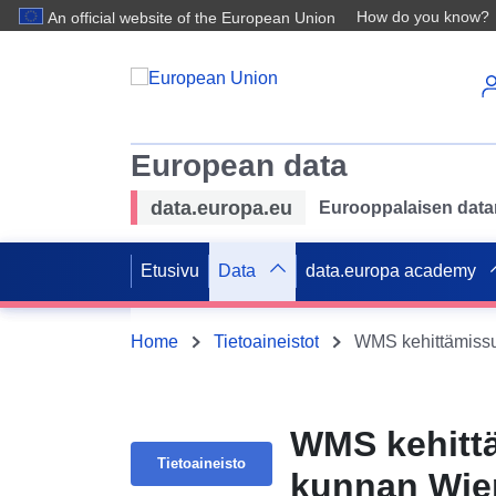
How do you know?
An official website of the European Union
European data
data.europa.eu
Eurooppalaisen datan 
Etusivu
Data
data.europa academy
Home
Tietoaineistot
WMS kehitt
Tietoaineisto
kunnan Wie