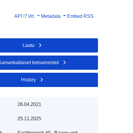
API
Vrt.
Metadata
Embed
RSS
Laatu
Samankaltaiset tietoaineistot
History
26.04.2021
25.11.2025
t:
Fachbereich 40 - Bauen und