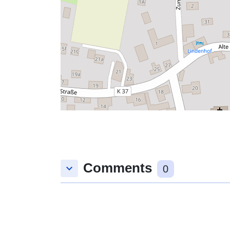
Comments
keyboard_arrow_down
0