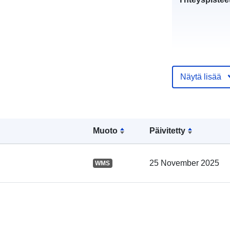
Näytä lisää
Luetteloluett
Muoto
Päivitetty
koskeva rekis
25 November 2025
WMS
Alueellinen: