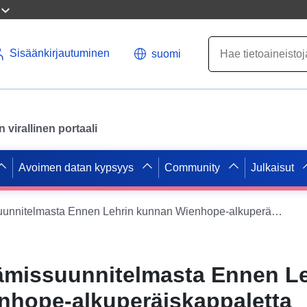
Sisäänkirjautuminen
suomi
virallinen portaali
Avoimen datan kypsyys
Community
Julkaisut
WMS kehittämissuunnitelmasta Ennen Lehrin kunnan Wienhope-alkuperäiskappaletta
ämissuunnitelmasta Ennen Le
nhope-alkuperäiskappaletta