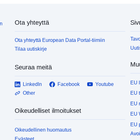
Ota yhteyttä
Siv
in
Tavo
Ota yhteyttä European Data Portal-tiimiin
Uuti
Tilaa uutiskirje
Muu
Seuraa meitä
EU 
LinkedIn
Facebook
Youtube
EU 
Other
EU r
Oikeudelliset ilmoitukset
EU 
EU p
Oikeudellinen huomautus
Avoi
Evästeet