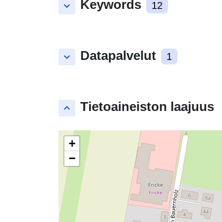
Keywords
keyboard_arrow_down
12
Datapalvelut
keyboard_arrow_down
1
Tietoaineiston laajuus
keyboard_arrow_up
+
−