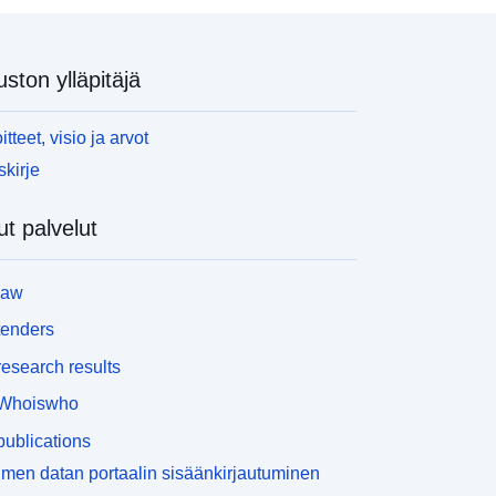
uston ylläpitäjä
itteet, visio ja arvot
skirje
t palvelut
law
tenders
esearch results
Whoiswho
ublications
men datan portaalin sisäänkirjautuminen