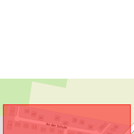
Vastaa:
uriRef: