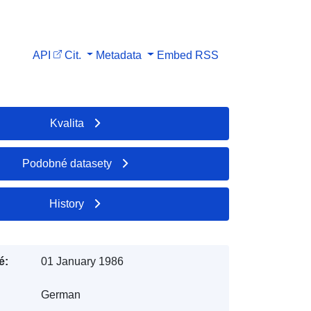
API
Cit.
Metadata
Embed
RSS
Kvalita
Podobné datasety
History
é:
01 January 1986
German