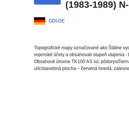
(1983-1989) N
GDI-DE
Topografické mapy označované ako Štátne vyd
vojenské účely a obsahovali stupeň utajenia - 
Obsahové úrovne TK100 AS sú: pôdorys/čierna 
ulíc/stavebná plocha – červená hnedá, zalesn