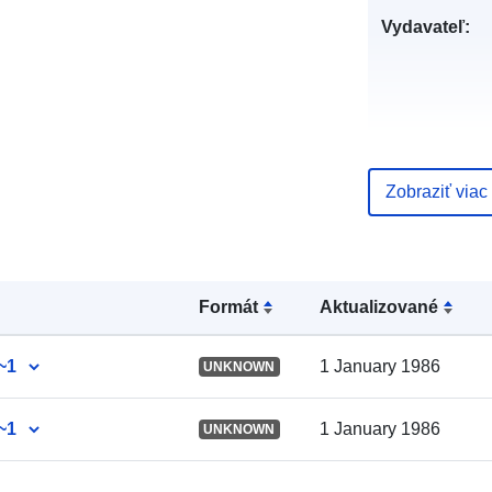
Vydavateľ:
Zobraziť viac
Katalógový
záznam:
Formát
Aktualizované
Zemepisné
~1
1 January 1986
UNKNOWN
pokrytie:
~1
1 January 1986
UNKNOWN