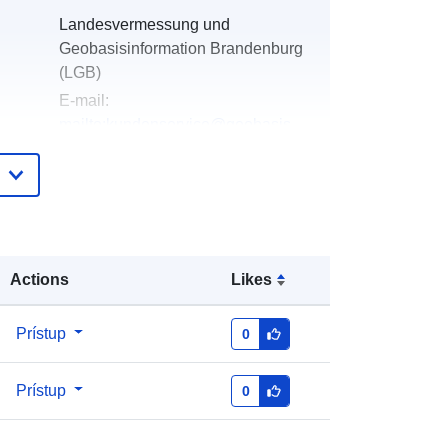
Landesvermessung und
Geobasisinformation Brandenburg
(LGB)
E-mail:
mailto:kundenservice@geobasis-
bb.de
Pridané k údajom.europa.eu:
19 January
2026
Aktualizované na základe údajov.europa.eu:
25 July 2026
Actions
Likes
Súradnice:
[ [ 13, 52.33 ], [ 13.5,
Prístup
0
52.33 ], [ 13.5, 52 ], [ 13, 52 ], [ 13,
52.33 ] ]
Prístup
0
Typ:
Polygon