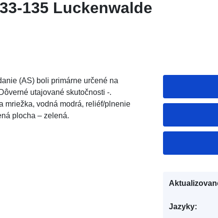
-33-135 Luckenwalde
anie (AS) boli primárne určené na
Dôverné utajované skutočnosti -.
mriežka, vodná modrá, reliéf/plnenie
ená plocha – zelená.
Aktualizovan
Jazyky: