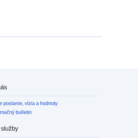
nás
 poslanie, vízia a hodnoty
rmačný bulletin
 služby