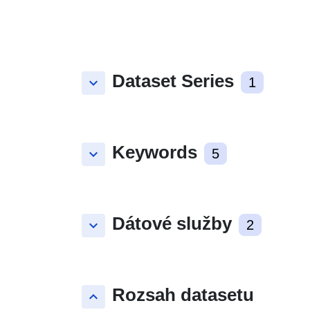
Dataset Series
keyboard_arrow_down
1
Keywords
keyboard_arrow_down
5
Dátové služby
keyboard_arrow_down
2
Rozsah datasetu
keyboard_arrow_up