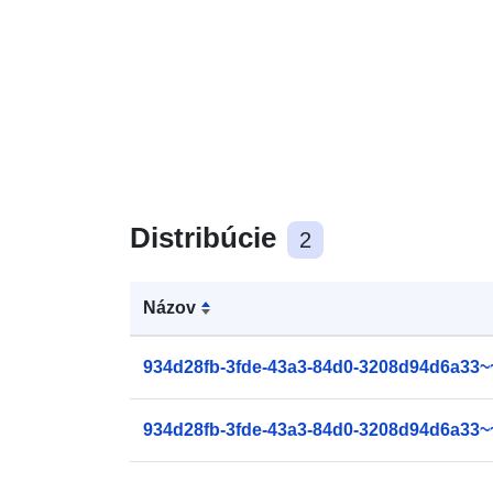
Distribúcie
2
Názov
934d28fb-3fde-43a3-84d0-3208d94d6a33~
934d28fb-3fde-43a3-84d0-3208d94d6a33~