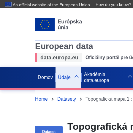
How do you know?
An official website of the European Union
European data
data.europa.eu
Oficiálny portál pre 
Akadémia
Domov
Údaje
data.europa
Home
Datasety
Topografická m
Dataset