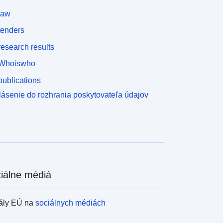
law
tenders
esearch results
Whoiswho
ublications
lásenie do rozhrania poskytovateľa údajov
iálne médiá
ály EÚ na
sociálnych médiách