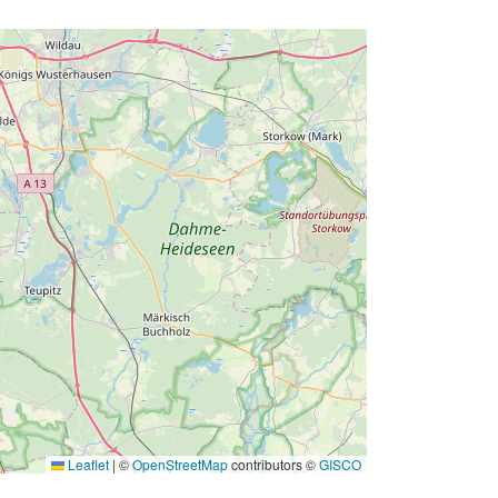
Leaflet
|
©
OpenStreetMap
contributors ©
GISCO