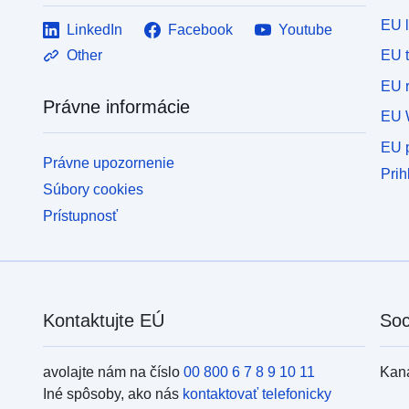
EU 
LinkedIn
Facebook
Youtube
EU 
Other
EU r
Právne informácie
EU 
EU p
Právne upozornenie
Prih
Súbory cookies
Prístupnosť
Kontaktujte EÚ
Soc
avolajte nám na číslo
00 800 6 7 8 9 10 11
Kan
Iné spôsoby, ako nás
kontaktovať telefonicky