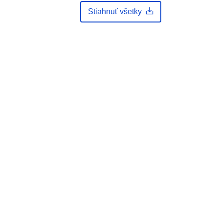
Eine Auskunft über die Herkunft der
Stiahnuť všetky
Daten erhalten Sie per Anfrage an
die E...
:
https://registry.gdi-
de.org/id/de.bb.metadata/934d28fb-
3fde-43a3-84d0-3208d94d6a33
http://data.europa.eu/88u/dataset/93
4d28fb-3fde-43a3-84d0-
3208d94d6a33~~1
unknown
: