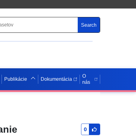
Search
O
Publikácie
Dokumentácia
nás
anie
0