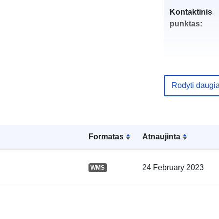
Kontaktinis
punktas:
Rodyti daugi
Katalogo įraš
Formatas
Atnaujinta
Erdviniai
24 February 2023
WMS
duomenys: