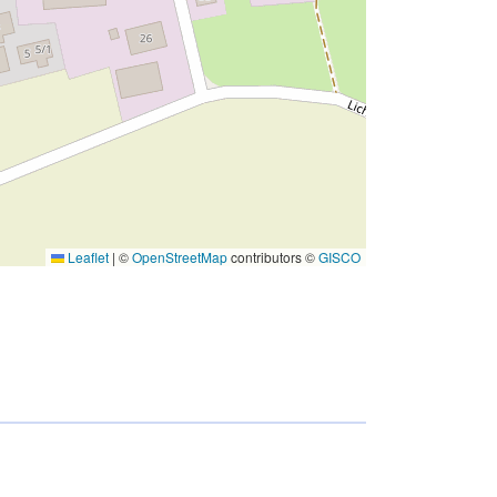
Leaflet
|
©
OpenStreetMap
contributors ©
GISCO