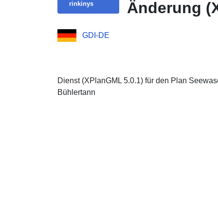
Änderung (
rinkinys
GDI-DE
Dienst (XPlanGML 5.0.1) für den Plan Seewas
Bühlertann