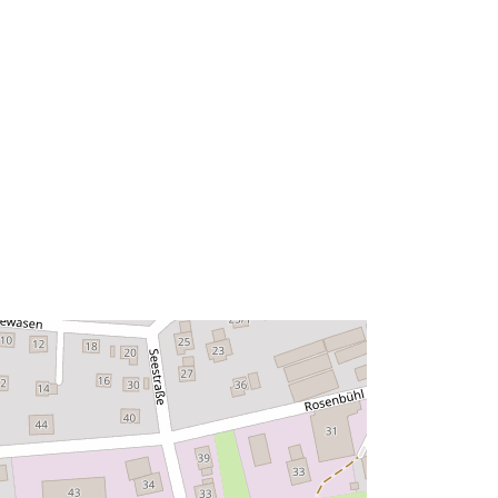
49.038742 ] ]
Rūšis:
Polygon
http://data.europa.eu/88u/dataset/93
586f4d-889f-42d9-b044-
551592d9373f