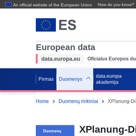
How do you know?
An official website of the European Union
European data
data.europa.eu
Oficialus Europos d
data.europa
Pirmas
Duomenys
akademija
Home
Duomenų rinkiniai
XPlanung-Die
XPlanung-Di
Duomenų