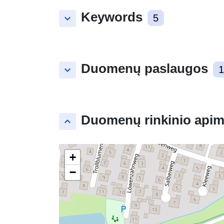
Keywords
keyboard_arrow_down
5
Duomenų paslaugos
keyboard_arrow_down
1
Duomenų rinkinio apim
keyboard_arrow_up
+
−