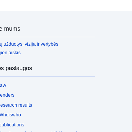
ie mums
 užduotys, vizija ir vertybės
ienlaiškis
os paslaugos
law
tenders
esearch results
Whoiswho
ublications