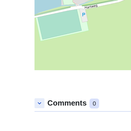
Comments
keyboard_arrow_down
0