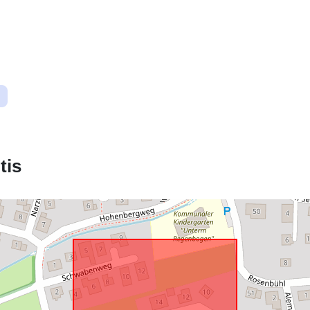
uriRef:
tis