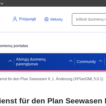
Prisijungti
lietuvių
uomenų portalas
Atvirųjų duomenų
Community
parengtumas
nst für den Plan Seewasen II, 1. Änderung (XPlanGML 5.0.1)
enst für den Plan Seewasen II