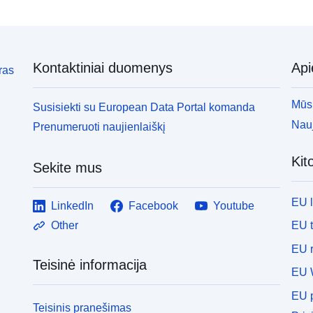
Kontaktiniai duomenys
Ap
ras
Mūsų
Susisiekti su European Data Portal komanda
Nauj
Prenumeruoti naujienlaiškį
Kit
Sekite mus
EU 
LinkedIn
Facebook
Youtube
EU 
Other
EU r
Teisinė informacija
EU 
EU p
Teisinis pranešimas