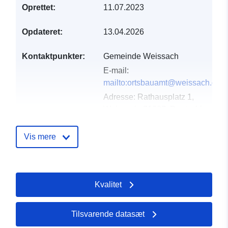
Oprettet:
11.07.2023
Opdateret:
13.04.2026
Kontaktpunkter:
Gemeinde Weissach
E-mail:
mailto:ortsbauamt@weissach.de
Adresse:
Rathausplatz 1,
Weissach, 71287, Deutschland
Webadresse:
http://www.weissach.de
Vis mere
Fortegnelse over
Tilføjet til data.europa.eu:
21
kataloger:
February 2026
Kvalitet
Opdateret på data.europa.eu:
25 July 2026
Tilsvarende datasæt
Fysiske:
Koordinater:
[ [ 8.8965762,