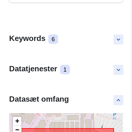
Keywords
6
keyboard_arrow_down
Datatjenester
1
keyboard_arrow_down
Datasæt omfang
keyboard_arrow_up
+
−