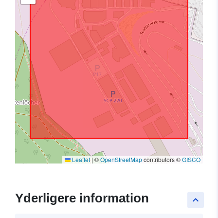
Leaflet
|
©
OpenStreetMap
contributors ©
GISCO
Yderligere information
keyboard_arrow_up