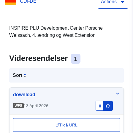
GDI-DE
Extension
Actions
INSPIRE PLU Development Center Porsche
Weissach, 4. ændring og West Extension
Videresendelser
1
Sort
download
13 April 2026
WFS
0
Tilgå URL