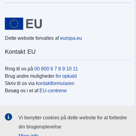
Dette website forvaltes af
europa.eu
Kontakt EU
Ring til os på
00 800 6 7 8 9 10 11
Brug andre muligheder
for opkald
Skriv til os via
kontaktformularen
Besøg os i et af
EU-centrene
Sociale medier
Vi benytter cookies på dette website for at forbedre
Søg efter EU's sider på
sociale medier
din brugeroplevelse
More info