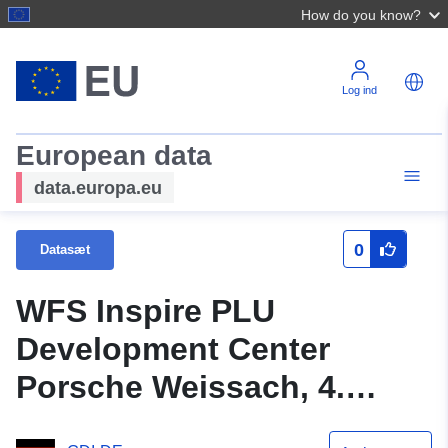
How do you know?
Log ind
European data
data.europa.eu
0
Datasæt
WFS Inspire PLU
Development Center
Porsche Weissach, 4.
ændring og West