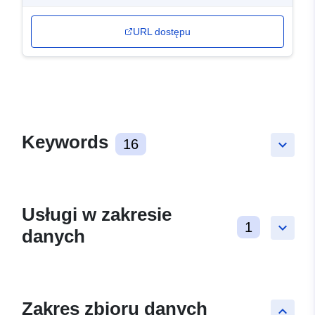
URL dostępu
Keywords
16
keyboard_arrow_down
Usługi w zakresie
1
keyboard_arrow_down
danych
Zakres zbioru danych
keyboard_arrow_up