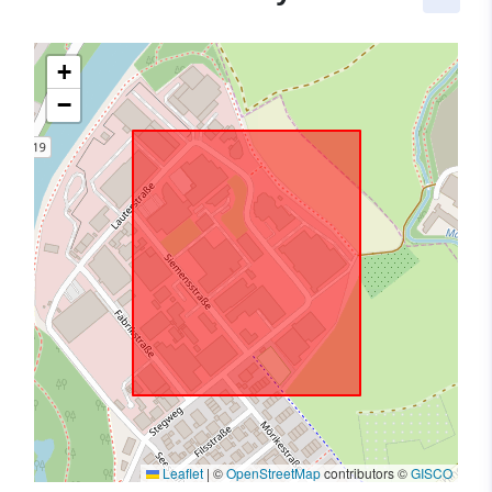
+
−
Leaflet
|
©
OpenStreetMap
contributors ©
GISCO