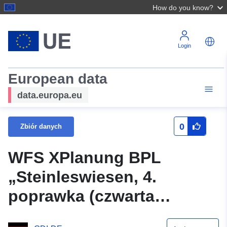
How do you know?
Login
European data
data.europa.eu
0
Zbiór danych
WFS XPlanung BPL
„Steinleswiesen, 4.
poprawka (czwarta
poprawka)”