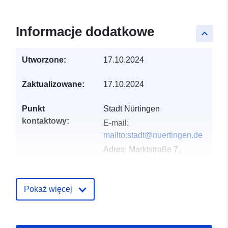
Informacje dodatkowe
keyboard_arrow_up
Utworzone:
17.10.2024
Zaktualizowane:
17.10.2024
Punkt
Stadt Nürtingen
kontaktowy:
E-mail:
mailto:stadt@nuertingen.de
Adres:
Marktstraße 7,
Nürtingen, 72622,
Deutschland
URL:
Pokaż więcej
http://www.nuertingen.de
Zapis katalogu:
Dodany do data.europa.eu:
21