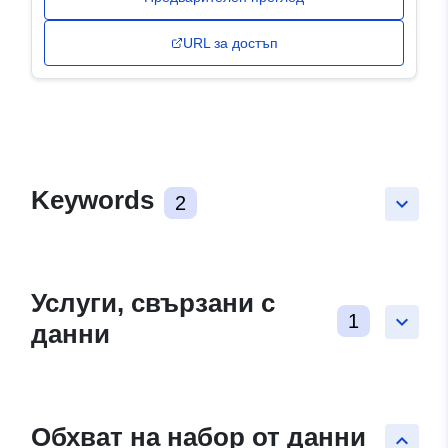
URL за достъп
Keywords
2
keyboard_arrow_down
Услуги, свързани с
1
keyboard_arrow_down
данни
Обхват на набор от данни
keyboard_arrow_up