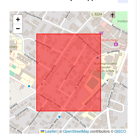
+
−
Leaflet
|
©
OpenStreetMap
contributors ©
GISCO