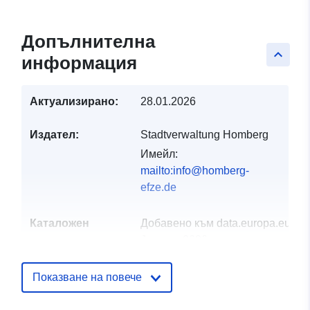
Допълнителна
keyboard_arrow_up
информация
Актуализирано:
28.01.2026
Издател:
Stadtverwaltung Homberg
Имейл:
mailto:info@homberg-
efze.de
Каталожен
Добавено към data.europa.eu:
19
запис:
January 2026
Актуализирана на data.europa.eu
25 July 2026
Показване на повече