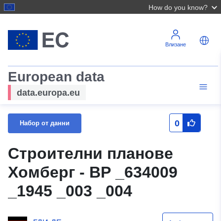
How do you know?
Влизане
European data
data.europa.eu
0
Набор от данни
Строителни планове
Хомберг - BP _634009
_1945 _003 _004