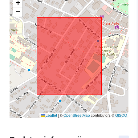
+
−
Leaflet
|
©
OpenStreetMap
contributors ©
GISCO