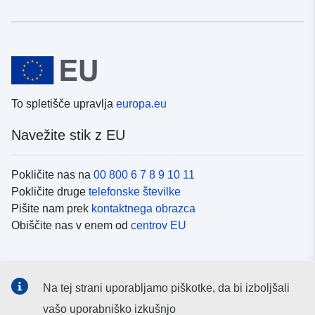
To spletišče upravlja
europa.eu
Navežite stik z EU
Pokličite nas na
00 800 6 7 8 9 10 11
Pokličite druge
telefonske številke
Pišite nam prek
kontaktnega obrazca
Obiščite nas v enem od
centrov EU
Družbeni mediji
Na tej strani uporabljamo piškotke, da bi izboljšali
Iskanje po
družbenih medijih EU
vašo uporabniško izkušnjo