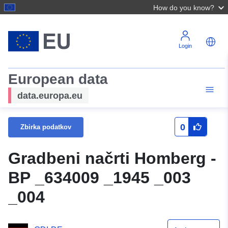
How do you know?
Login
European data
data.europa.eu
0
Zbirka podatkov
Gradbeni načrti Homberg -
BP _634009 _1945 _003
_004