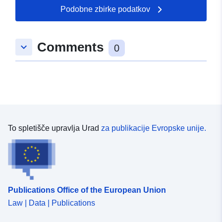
51.0334 ] ]
Podobne zbirke podatkov
Tip:
Polygon
Comments
keyboard_arrow_down
uriRef:
http://data.europa.eu/88u/dataset/
0
adc6-6fac-e887-ddc1c26abe73
To spletišče upravlja Urad
za publikacije Evropske unije.
Publications Office of the European Union
Law | Data | Publications