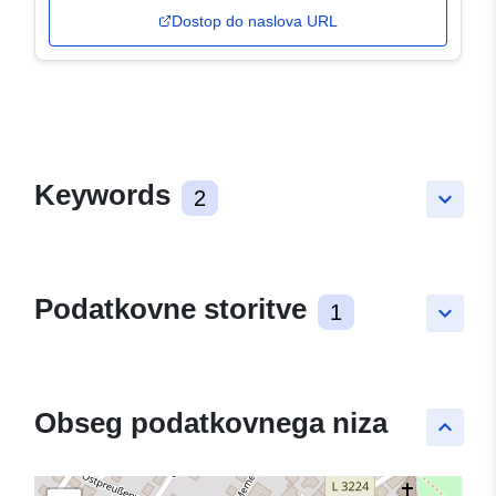
Dostop do naslova URL
Keywords
2
keyboard_arrow_down
Podatkovne storitve
1
keyboard_arrow_down
Obseg podatkovnega niza
keyboard_arrow_up