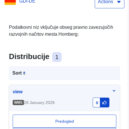
GDI-DE
Actions
Podatkovni niz vključuje obseg pravno zavezujočih
razvojnih načrtov mesta Homberg:
Distribucije
1
Sort
view
28 January 2026
WMS
0
Predogled