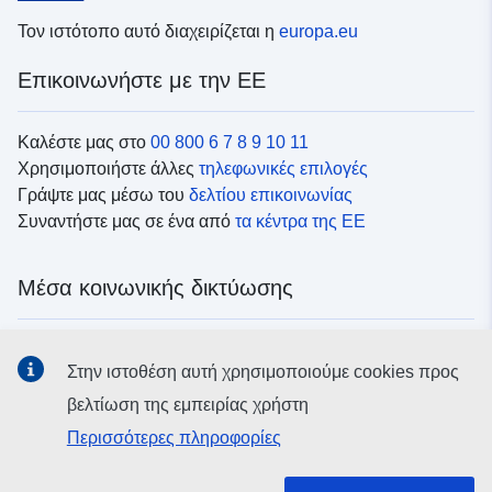
Τον ιστότοπο αυτό διαχειρίζεται η
europa.eu
Επικοινωνήστε με την ΕΕ
Καλέστε μας στο
00 800 6 7 8 9 10 11
Χρησιμοποιήστε άλλες
τηλεφωνικές επιλογές
Γράψτε μας μέσω του
δελτίου επικοινωνίας
Συναντήστε μας σε ένα από
τα κέντρα της ΕΕ
Μέσα κοινωνικής δικτύωσης
Αναζητήστε τα κανάλια της ΕΕ
στα μέσα κοινωνικής
Στην ιστοθέση αυτή χρησιμοποιούμε cookies προς
δικτύωσης
βελτίωση της εμπειρίας χρήστη
Περισσότερες πληροφορίες
Θεσμικά όργανα και οργανισμοί της ΕΕ