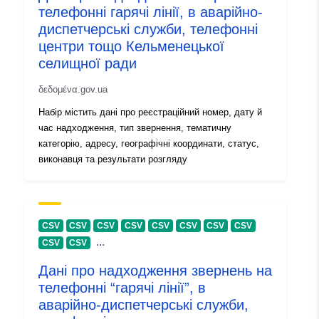
телефонні гарячі лінії, в аварійно-
73b37d5725a6
диспетчерські служби, телефонні
центри тощо Кельменецької
uriRef:
http://data.europa.eu/88u/dataset
селищної ради
c001-4c69-bdf3-73b37d5725a6
δεδομένα.gov.ua
Πληροφορίες
1.0
Набір містить дані про реєстраційний номер, дату й
έκδοσης:
час надходження, тип звернення, тематичну
категорію, адресу, географічні координати, статус,
виконавця та результати розгляду
CSV
CSV
CSV
CSV
CSV
CSV
CSV
CSV
...
CSV
CSV
Дані про надходження звернень на
телефонні “гарячі лінії”, в
аварійно-диспетчерські служби,