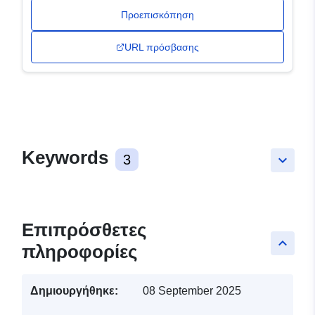
Προεπισκόπηση
URL πρόσβασης
Keywords
3
keyboard_arrow_down
Επιπρόσθετες
keyboard_arrow_up
πληροφορίες
Δημιουργήθηκε:
08 September 2025