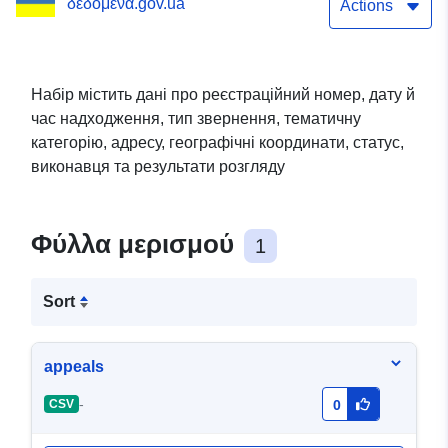
δεδομένα.gov.ua
телефонні центри тощо
Actions
Новотроїцької селищної
ради та її виконавчих
Набір містить дані про реєстраційний номер, дату й
час надходження, тип звернення, тематичну
органів
категорію, адресу, географічні координати, статус,
виконавця та результати розгляду
Φύλλα μερισμού
1
Sort
appeals
-
CSV
0