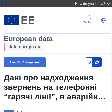
How do you know?
Σύνδεση
European data
data.europa.eu
0
Σύνολο δεδομένων
Дані про надходження
звернень на телефонні
“гарячі лінії”, в аварійно-
диспетчерські служби,