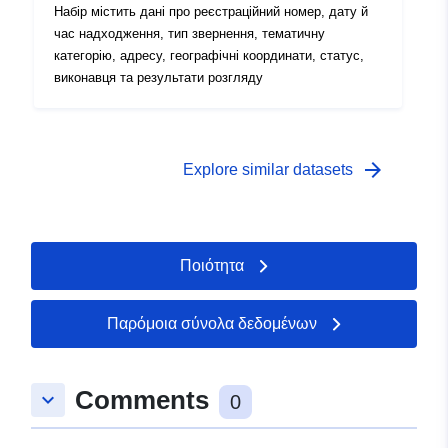
Набір містить дані про реєстраційний номер, дату й
час надходження, тип звернення, тематичну
категорію, адресу, географічні координати, статус,
виконавця та результати розгляду
arrow_forward
Explore similar datasets
Ποιότητα
Παρόμοια σύνολα δεδομένων
Comments
keyboard_arrow_down
0