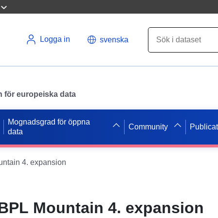
Logga in
svenska
en för europeiska data
Mognadsgrad för öppna
Community
Publica
data
tain 4. expansion
BPL Mountain 4. expansion