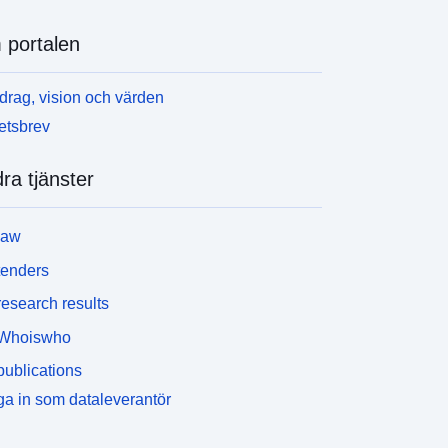
portalen
rag, vision och värden
etsbrev
ra tjänster
law
tenders
esearch results
Whoiswho
ublications
a in som dataleverantör