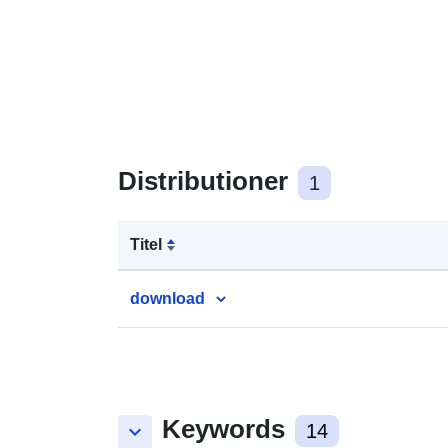
Distributioner
1
Titel
download
Keywords
keyboard_arrow_down
14