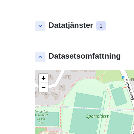
Datatjänster
keyboard_arrow_down
1
Datasetsomfattning
keyboard_arrow_up
+
−