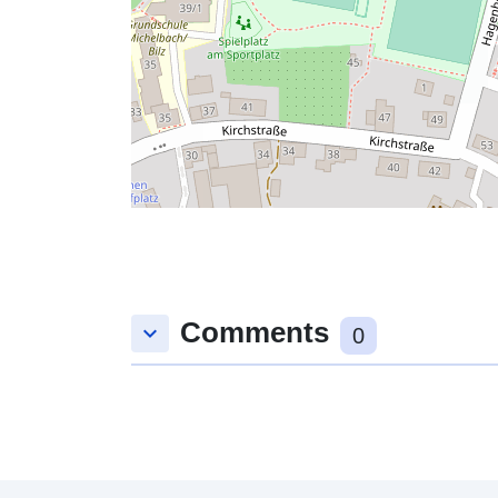
Comments
keyboard_arrow_down
0