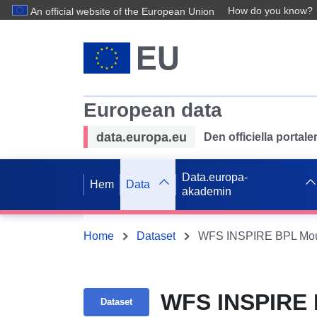
How do you know?
An official website of the European Union
European data
data.europa.eu
Den officiella portal
Data.europa-
Hem
Data
akademin
Home
Dataset
WFS INSPIRE BPL Moun
WFS INSPIRE 
Dataset