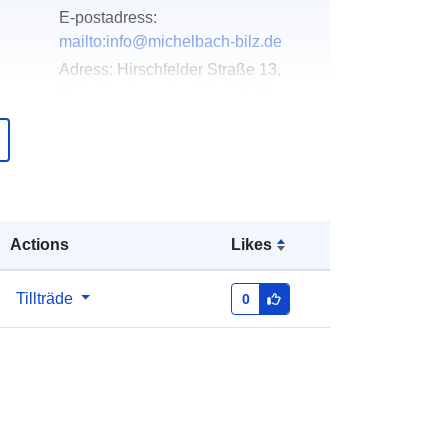
E-postadress:
mailto:info@michelbach-bilz.de
Adress:
Hirschfelder Straße 13,
Michelbach an der Bilz, 74544,
Deutschland
Webbadress:
http://www.michelbach-bilz.de
er:
Läggs till i data.europa.eu:
21
Actions
Likes
February 2026
Uppdaterad på data.europa.eu:
25
July 2026
Tillträde
0
Koordinater:
[ [ 9.7705171,
49.0717407 ], [ 9.7736753,
49.0717407 ], [ 9.7736753,
49.0702795 ], [ 9.7705171,
49.0702795 ], [ 9.7705171,