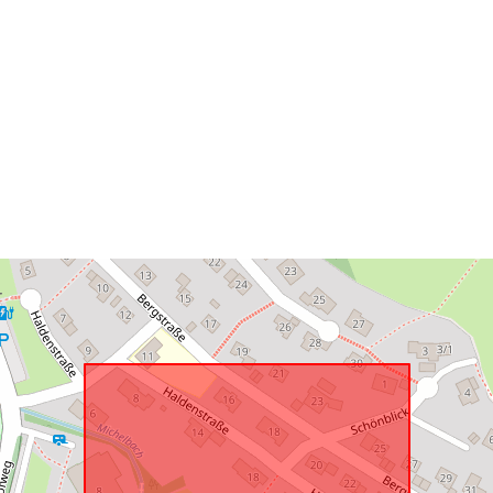
Anpassat efte
uriRef: