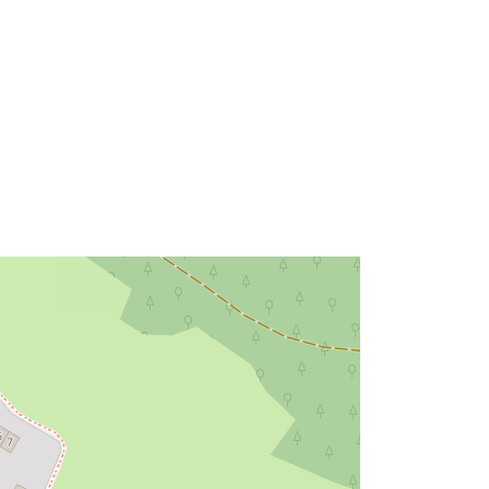
49.0717407 ] ]
Typ:
Polygon
r:
Resurs:
http://data.europa.eu/eli/reg/2009/97
6
http://data.europa.eu/88u/dataset/94
2ac292-fd29-44a2-b406-
380bf03ee4fd