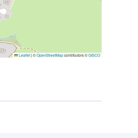
Leaflet
|
©
OpenStreetMap
contributors ©
GISCO