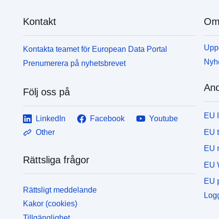
Kontakt
Om 
Uppd
Kontakta teamet för European Data Portal
Nyh
Prenumerera på nyhetsbrevet
And
Följ oss på
EU 
LinkedIn
Facebook
Youtube
EU 
Other
EU r
Rättsliga frågor
EU 
EU p
Rättsligt meddelande
Logg
Kakor (cookies)
Tillgänglighet