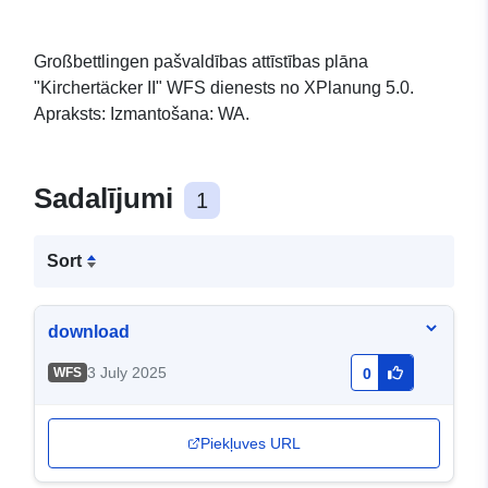
Großbettlingen pašvaldības attīstības plāna
"Kirchertäcker II" WFS dienests no XPlanung 5.0.
Apraksts: Izmantošana: WA.
Sadalījumi
1
Sort
download
3 July 2025
WFS
0
Piekļuves URL