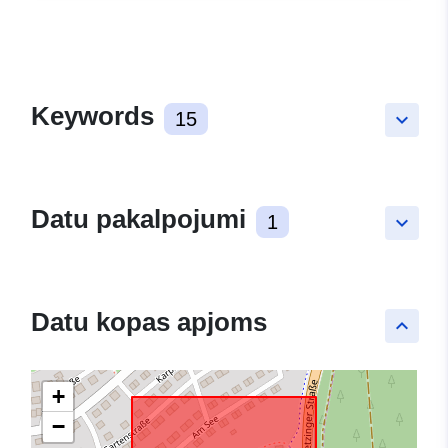
Keywords
15
keyboard_arrow_down
Datu pakalpojumi
1
keyboard_arrow_down
Datu kopas apjoms
keyboard_arrow_up
+
−