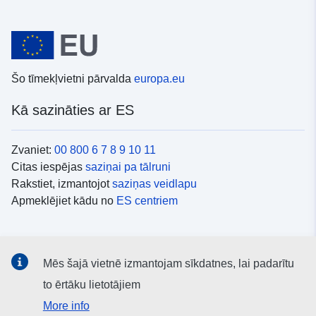
Šo tīmekļvietni pārvalda
europa.eu
Kā sazināties ar ES
Zvaniet:
00 800 6 7 8 9 10 11
Citas iespējas
saziņai pa tālruni
Rakstiet, izmantojot
saziņas veidlapu
Apmeklējiet kādu no
ES centriem
Sociālie mediji
Mēs šajā vietnē izmantojam sīkdatnes, lai padarītu
ES konti
sociālajos medijos
to ērtāku lietotājiem
More info