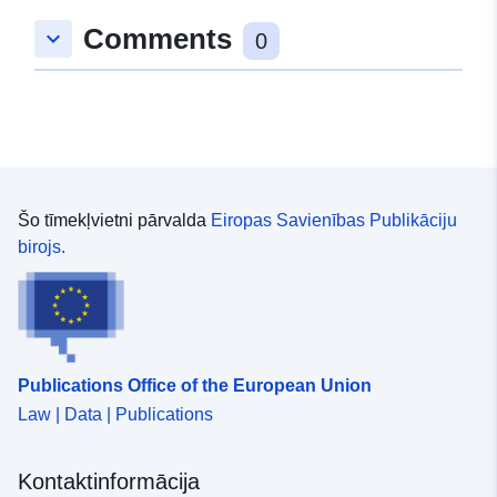
48.5914438 ], [ 9.319894,
Comments
keyboard_arrow_down
48.5865353 ], [ 9.3159509,
0
48.5865353 ], [ 9.3159509,
48.5914438 ] ]
Tips:
Polygon
Atbilst:
Avoti:
http://data.europa.eu/eli/reg/2009/
Šo tīmekļvietni pārvalda
Eiropas Savienības Publikāciju
birojs.
uriRef:
http://data.europa.eu/88u/dataset
a706-4f00-8cc0-0a8802e61a92
Publications Office of the European Union
Law | Data | Publications
Kontaktinformācija