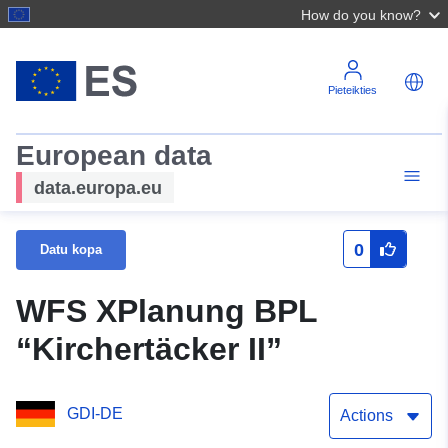
How do you know?
Pieteikties
European data
data.europa.eu
0
Datu kopa
WFS XPlanung BPL
“Kirchertäcker II”
GDI-DE
Actions