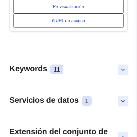
Previsualización
URL de acceso
Keywords
11
keyboard_arrow_down
Servicios de datos
1
keyboard_arrow_down
Extensión del conjunto de