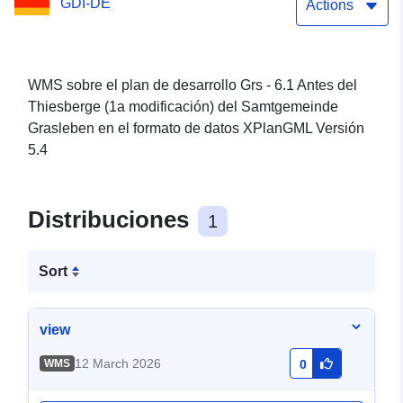
GDI-DE
Samtgemeinde Grasleben
Actions
WMS sobre el plan de desarrollo Grs - 6.1 Antes del
Thiesberge (1a modificación) del Samtgemeinde
Grasleben en el formato de datos XPlanGML Versión
5.4
Distribuciones
1
Sort
view
12 March 2026
WMS
0