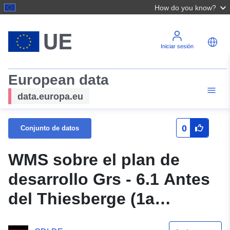
How do you know?
Iniciar sesión
European data
data.europa.eu
0
Conjunto de datos
WMS sobre el plan de
desarrollo Grs - 6.1 Antes
del Thiesberge (1a
modificación) del