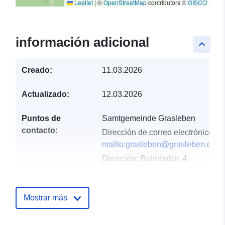
Leaflet
|
©
OpenStreetMap
contributors ©
GISCO
información adicional
keyboard_arrow_up
Creado:
11.03.2026
Actualizado:
12.03.2026
Puntos de
Samtgemeinde Grasleben
contacto:
Dirección de correo electrónico:
mailto:grasleben@grasleben.de
Dirección:
Bahnhofstr. 4,
Grasleben, D-38368,
Deutschland
URL:
Mostrar más
https://www.samtgemeinde-
grasleben.de