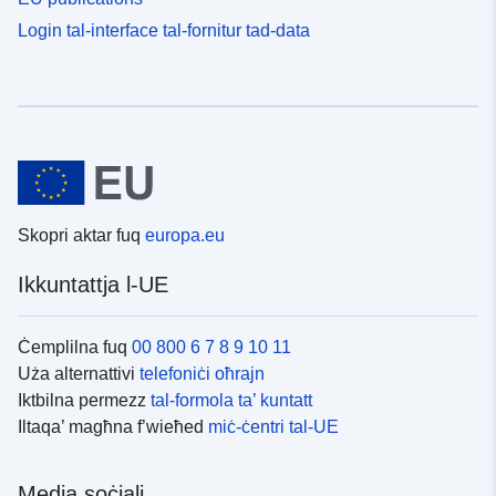
Login tal-interface tal-fornitur tad-data
Skopri aktar fuq
europa.eu
Ikkuntattja l-UE
Ċemplilna fuq
00 800 6 7 8 9 10 11
Uża alternattivi
telefoniċi oħrajn
Iktbilna permezz
tal-formola ta’ kuntatt
Iltaqa’ magħna f’wieħed
miċ-ċentri tal-UE
Media soċjali