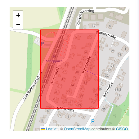
+
−
Leaflet
|
©
OpenStreetMap
contributors ©
GISCO