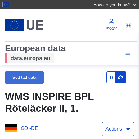
How do you know?
Illoggjar
European data
data.europa.eu
0
Sett tad-data
WMS INSPIRE BPL
Röteläcker II, 1.
GDI-DE
Actions