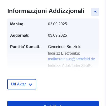
Informazzjoni Addizzjonali
keyboard_arrow_up
Maħluq:
03.09.2025
Aġġornati:
03.09.2025
Punti ta' Kuntatt:
Gemeinde Bretzfeld
Indirizz Elettroniku:
mailto:rathaus@bretzfeld.de
Indirizz:
Adolzfurter Straße
12, Bretzfeld, 74626,
Deutschland
URL:
http://www.bretzfeld.de
Uri Aktar
Reġistru tal-
Miżjud ma’ data.europa.eu:
Katalgu:
24 January 2026