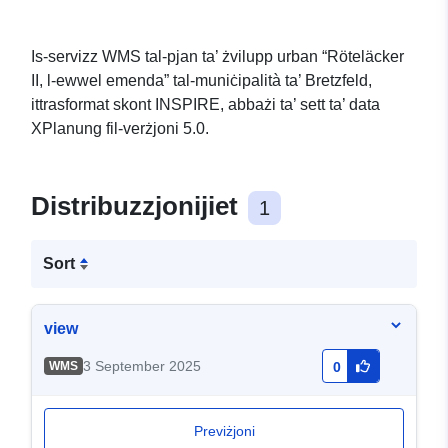
Is-servizz WMS tal-pjan ta’ żvilupp urban “Röteläcker
II, l-ewwel emenda” tal-muniċipalità ta’ Bretzfeld,
ittrasformat skont INSPIRE, abbażi ta’ sett ta’ data
XPlanung fil-verżjoni 5.0.
Distribuzzjonijiet
1
Sort
view
3 September 2025
WMS
0
Previżjoni