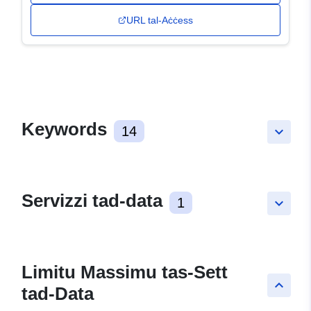
URL tal-Aċċess
Keywords
14
keyboard_arrow_down
Servizzi tad-data
1
keyboard_arrow_down
Limitu Massimu tas-Sett
keyboard_arrow_up
tad-Data