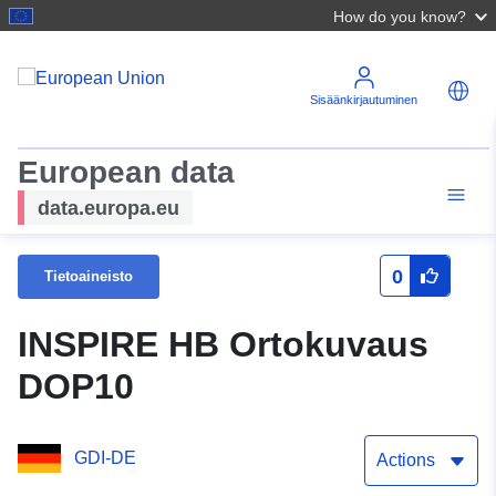
How do you know?
Sisäänkirjautuminen
European data
data.europa.eu
0
Tietoaineisto
INSPIRE HB Ortokuvaus
DOP10
GDI-DE
Actions