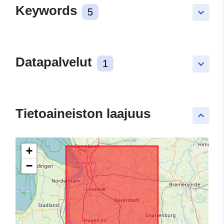
Keywords
5
keyboard_arrow_down
Datapalvelut
1
keyboard_arrow_down
Tietoaineiston laajuus
keyboard_arrow_up
+
−