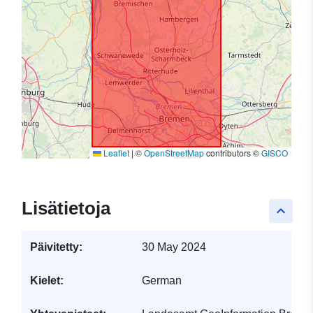
Leaflet
|
©
OpenStreetMap
contributors ©
GISCO
Lisätietoja
keyboard_arrow_up
Päivitetty:
30 May 2024
Kielet:
German