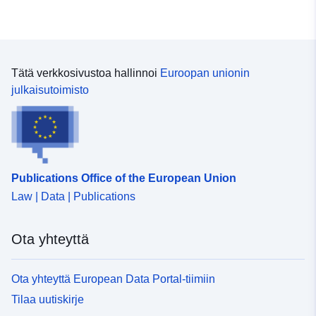
Alkuperä:
-
Tunnisteet:
https://registry.gdi-
Tätä verkkosivustoa hallinnoi
Euroopan unionin
de.org/id/de.hb/eece1216-
julkaisutoimisto
0bae-40be-9abc-
ddf73de9a93b
uriRef:
http://data.europa.eu/88u/dataset
4274-4068-891b-55096117dffd
Publications Office of the European Union
Law | Data | Publications
Ota yhteyttä
Ota yhteyttä European Data Portal-tiimiin
Tilaa uutiskirje