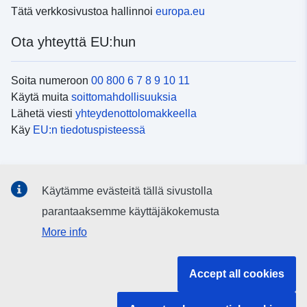
Tätä verkkosivustoa hallinnoi
europa.eu
Ota yhteyttä EU:hun
Soita numeroon
00 800 6 7 8 9 10 11
Käytä muita
soittomahdollisuuksia
Lähetä viesti
yhteydenottolomakkeella
Käy
EU:n tiedotuspisteessä
Sosiaalinen media
Käytämme evästeitä tällä sivustolla
EU
sosiaalisessa mediassa
parantaaksemme käyttäjäkokemusta
More info
EU:n toimielimet ja muut elimet
Accept all cookies
Haku EU:n toimielimistä ja elimistä