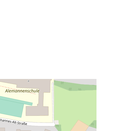
Typ:
Polygon
Ressource:
http://data.europa.eu/eli/reg/2009/97
6
http://data.europa.eu/88u/dataset/94
bbce13-3ee4-4395-bb09-
3af39e6799d5