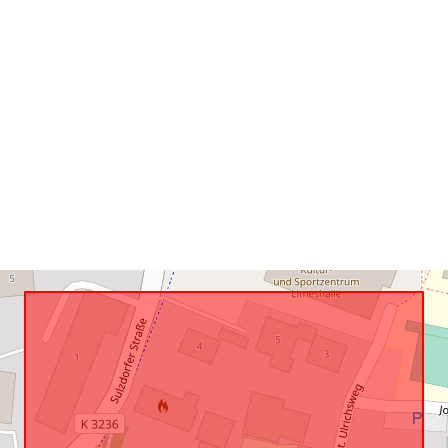
Konform mit:
uriRef: