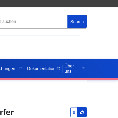
Search
Über
ichungen
Dokumentation
uns
rfer
0