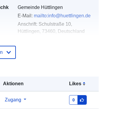
ichk
Gemeinde Hüttlingen
E-Mail:
mailto:info@huettlingen.de
Anschrift:
Schulstraße 10,
Hüttlingen, 73460, Deutschland
URL:
http://www.huettlingen.de
en
der
Zu data.europa.eu hinzugefügt:
21
February 2026
Aktualisiert auf data.europa.eu:
25
July 2026
Aktionen
Likes
Koordinaten:
[ [ 10.0975588,
Zugang
0
48.8943027 ], [ 10.0996926,
48.8943027 ], [ 10.0996926,
48.8930447 ], [ 10.0975588,
48.8930447 ], [ 10.0975588,
48.8943027 ] ]