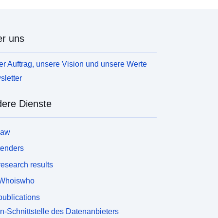
r uns
r Auftrag, unsere Vision und unsere Werte
letter
ere Dienste
law
tenders
esearch results
Whoiswho
ublications
n-Schnittstelle des Datenanbieters