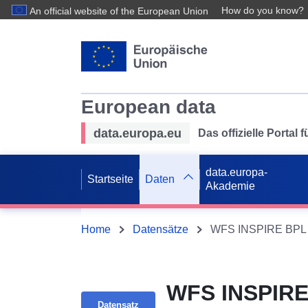
How do you know?
An official website of the European Union
European data
data.europa.eu
Das offizielle Portal
data.europa-
Startseite
Daten
Akademie
Home
Datensätze
WFS INSPIRE BPL S
WFS INSPIRE
Datensatz