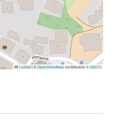
Leaflet
|
©
OpenStreetMap
contributors ©
GISCO