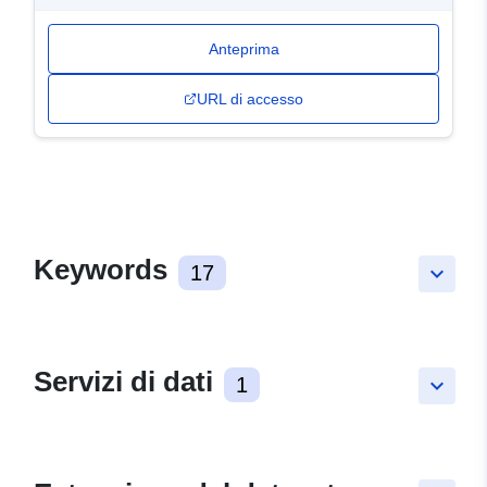
Anteprima
URL di accesso
Keywords
17
keyboard_arrow_down
Servizi di dati
1
keyboard_arrow_down