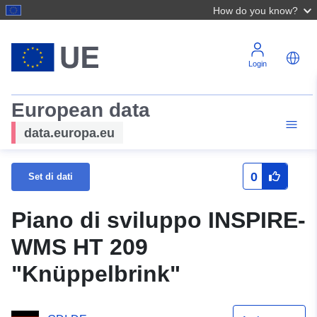
How do you know?
Login
European data
data.europa.eu
0
Set di dati
Piano di sviluppo INSPIRE-
WMS HT 209
"Knüppelbrink"