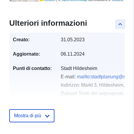
Ulteriori informazioni
keyboard_arrow_up
Creato:
31.05.2023
Aggiornato:
06.11.2024
Punti di contatto:
Stadt Hildesheim
E-mail:
mailto:stadtplanung@stadt
Indirizzo:
Markt 3, Hildesheim, 31
Dataset Testo del segnaposto del 
https://www.stadt-hildesheim.de/
Mostra di più
Registro del
Aggiunta a data.europa.eu:
21
catalogo:
February 2026
Aggiornato su data.europa.eu: