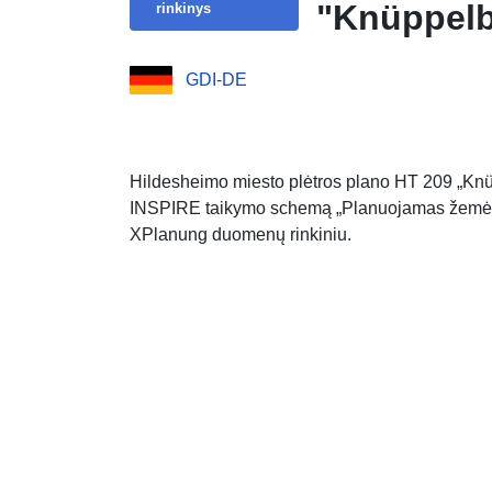
"Knüppelb
rinkinys
GDI-DE
Hildesheimo miesto plėtros plano HT 209 „Knü
INSPIRE taikymo schemą „Planuojamas žemės 
XPlanung duomenų rinkiniu.