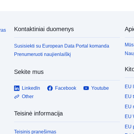
Kontaktiniai duomenys
Ap
ras
Mūsų
Susisiekti su European Data Portal komanda
Nauj
Prenumeruoti naujienlaiškį
Kit
Sekite mus
EU 
LinkedIn
Facebook
Youtube
EU 
Other
EU r
Teisinė informacija
EU 
EU p
Teisinis pranešimas