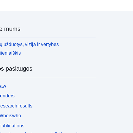
ie mums
 užduotys, vizija ir vertybės
ienlaiškis
os paslaugos
law
tenders
esearch results
Whoiswho
ublications