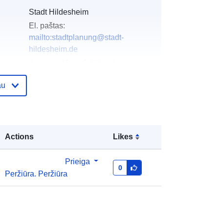
Stadt Hildesheim
El. paštas:
mailto:stadtplanung@stadt-
hildesheim.de
Adresas:
Markt 3, Hildesheim,
31134, Deutschland
au
URL:
https://www.stadt-
hildesheim.de/
as:
Pridėta prie duomenų.europa.eu:
21 February
Actions
Likes
2026
Atnaujinta informacija apie duomenis.europa.eu:
Prieiga
25 July 2026
0
Peržiūra. Peržiūra
Koordinatės:
[ [ 9.9021345,
52.1693116 ], [ 9.9090587,
52.1693116 ], [ 9.9090587,