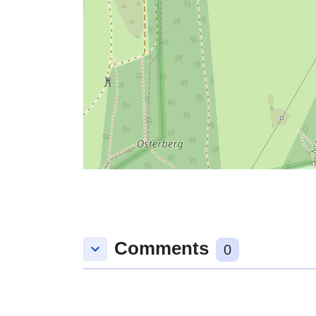
Comments
keyboard_arrow_down
0