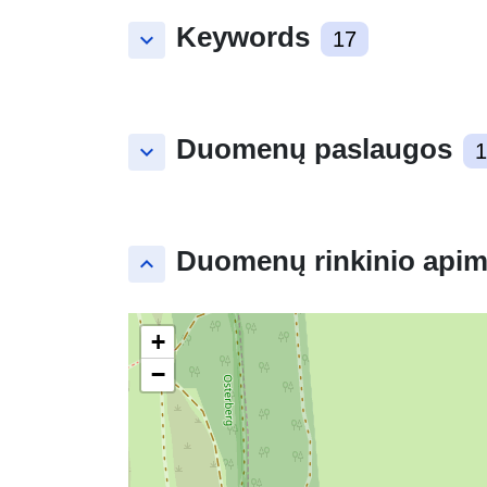
Keywords
keyboard_arrow_down
17
Duomenų paslaugos
keyboard_arrow_down
1
Duomenų rinkinio apim
keyboard_arrow_up
+
−