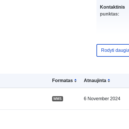
Kontaktinis
punktas:
Rodyti daugi
Katalogo įraš
Formatas
Atnaujinta
6 November 2024
WMS
Erdviniai
duomenys: