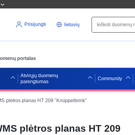
Prisijungti
lietuvių
uomenų portalas
Atvirųjų duomenų
Community
parengtumas
 plėtros planas HT 209 "Knüppelbrink"
MS plėtros planas HT 209