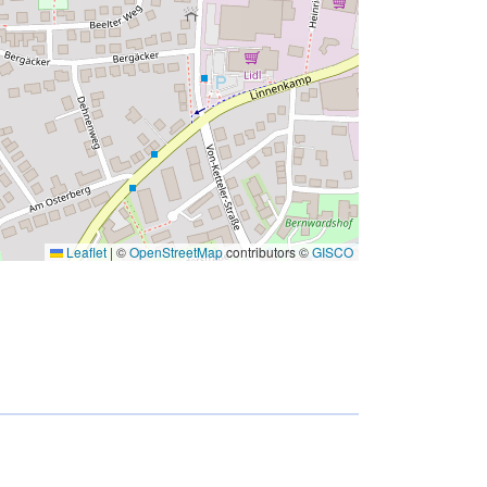
Leaflet
|
©
OpenStreetMap
contributors ©
GISCO