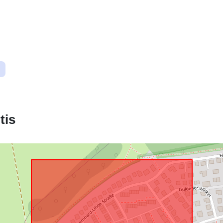
Atitinka:
uriRef:
tis