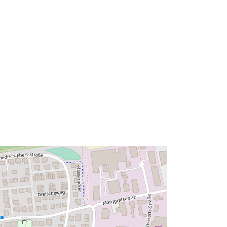
52.16492 ], [ 9.9021345, 52.16492 ],
[ 9.9021345, 52.1693116 ] ]
Rūšis:
Polygon
Išteklius:
http://data.europa.eu/eli/reg/2009/97
6
http://data.europa.eu/88u/dataset/94
c7d823-d42c-454c-acae-
65b8dd8dbcec