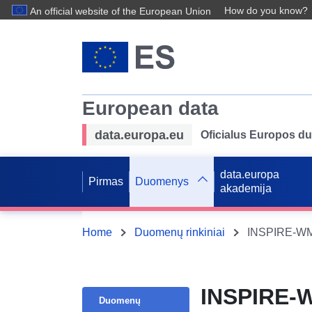
How do you know?
An official website of the European Union
European data
data.europa.eu
Oficialus Europos d
data.europa
Pirmas
Duomenys
akademija
Home
Duomenų rinkiniai
INSPIRE-WMS
INSPIRE-W
Duomenų