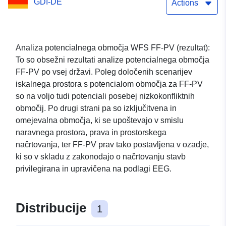
GDI-DE
Interface
Actions
Analiza potencialnega območja WFS FF-PV (rezultat):
To so obsežni rezultati analize potencialnega območja
FF-PV po vsej državi. Poleg določenih scenarijev
iskalnega prostora s potencialom območja za FF-PV
so na voljo tudi potenciali posebej nizkokonfliktnih
območij. Po drugi strani pa so izključitvena in
omejevalna območja, ki se upoštevajo v smislu
naravnega prostora, prava in prostorskega
načrtovanja, ter FF-PV prav tako postavljena v ozadje,
ki so v skladu z zakonodajo o načrtovanju stavb
privilegirana in upravičena na podlagi EEG.
Distribucije
1