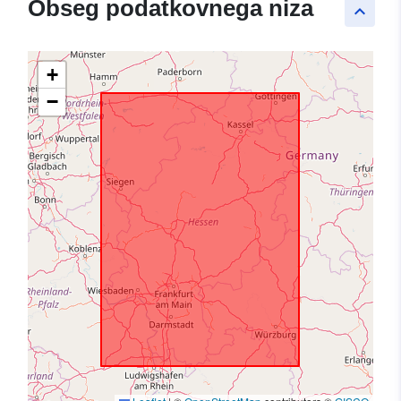
Obseg podatkovnega niza
keyboard_arrow_up
+
−