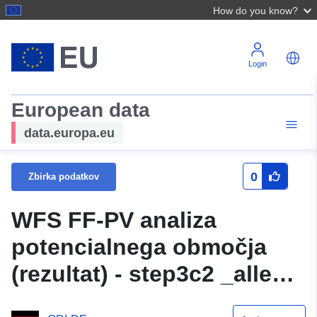
How do you know?
Login
European data
data.europa.eu
0
Zbirka podatkov
WFS FF-PV analiza
potencialnega območja
(rezultat) - step3c2 _alle
_ezf _pot - OGC WFS