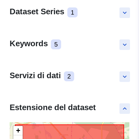
Dataset Series
1
keyboard_arrow_down
Keywords
5
keyboard_arrow_down
Servizi di dati
2
keyboard_arrow_down
Estensione del dataset
keyboard_arrow_up
+