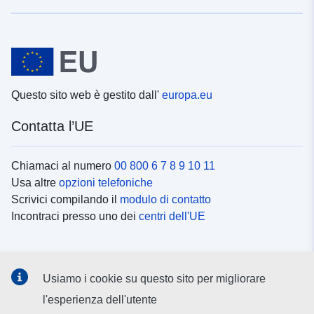
Questo sito web è gestito dall'
europa.eu
Contatta l’UE
Chiamaci al numero
00 800 6 7 8 9 10 11
Usa altre
opzioni telefoniche
Scrivici compilando il
modulo di contatto
Incontraci presso uno dei
centri dell'UE
Social media
Usiamo i cookie su questo sito per migliorare
Cerca i
canali social
l'esperienza dell'utente