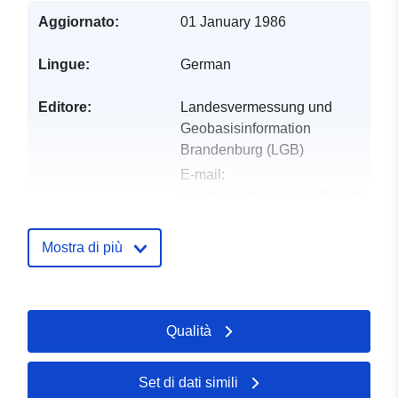
Aggiornato:
01 January 1986
Lingue:
German
Editore:
Landesvermessung und
Geobasisinformation
Brandenburg (LGB)
E-mail:
mailto:kundenservice@geobasis-
bb.de
Mostra di più
Registro del
Aggiunta a data.europa.eu:
19
catalogo:
January 2026
Aggiornato su data.europa.eu:
Qualità
25 July 2026
Spaziale:
Coordinate:
[ [ 14.12, 52.49
Set di dati simili