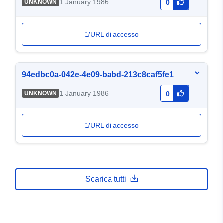
1 January 1986
UNKNOWN
0
URL di accesso
94edbc0a-042e-4e09-babd-213c8caf5fe1
1 January 1986
UNKNOWN
0
URL di accesso
Scarica tutti