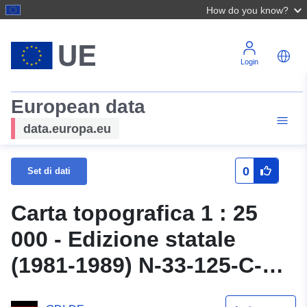
How do you know?
Login
European data
data.europa.eu
0
Set di dati
Carta topografica 1 : 25
000 - Edizione statale
(1981-1989) N-33-125-C-b
Heinersdorf