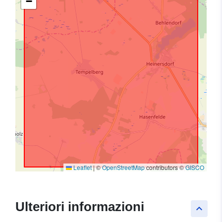
−
Leaflet
|
©
OpenStreetMap
contributors ©
GISCO
Ulteriori informazioni
keyboard_arrow_up