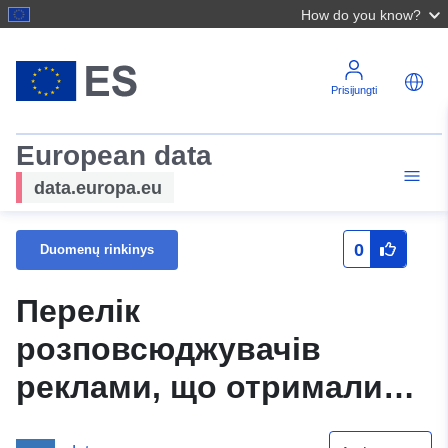
How do you know?
Prisijungti
European data
data.europa.eu
0
Duomenų rinkinys
Перелік
розповсюджувачів
реклами, що отримали
дозвіл на розміщення