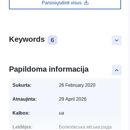
Parsisiųsdinti visus
Keywords
6
keyboard_arrow_down
Papildoma informacija
keyboard_arrow_up
Sukurta:
26 February 2020
Atnaujinta:
29 April 2026
Kalbos:
ua
Leidėjas:
Болехівська міська рада