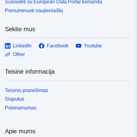
Susisiekti su European Data Portal komanda
Prenumeruoti naujienlaiškį
Sekite mus
LinkedIn
Facebook
Youtube
Other
Teisinė informacija
Teisinis pranešimas
Slapukai
Prieinamumas
Apie mums