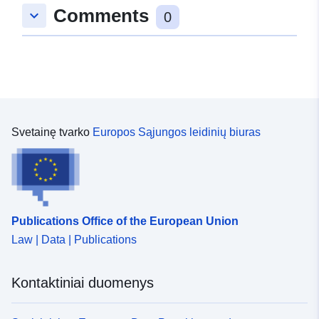
Comments
keyboard_arrow_down
0
Svetainę tvarko
Europos Sąjungos leidinių biuras
Publications Office of the European Union
Law | Data | Publications
Kontaktiniai duomenys