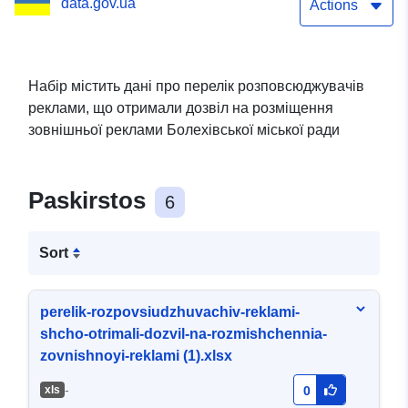
data.gov.ua
зовнішньої реклами
Actions
Набір містить дані про перелік розповсюджувачів
реклами, що отримали дозвіл на розміщення
зовнішньої реклами Болехівської міської ради
Paskirstos
6
Sort
perelik-rozpovsiudzhuvachiv-reklami-
shcho-otrimali-dozvil-na-rozmishchennia-
zovnishnoyi-reklami (1).xlsx
-
хls
0