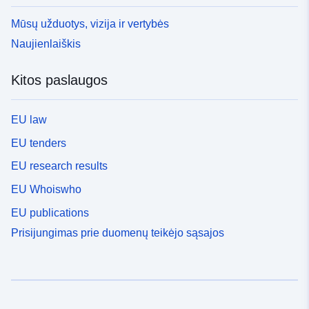
Mūsų užduotys, vizija ir vertybės
Naujienlaiškis
Kitos paslaugos
EU law
EU tenders
EU research results
EU Whoiswho
EU publications
Prisijungimas prie duomenų teikėjo sąsajos