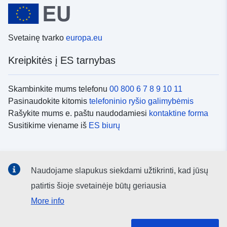
Svetainę tvarko
europa.eu
Kreipkitės į ES tarnybas
Skambinkite mums telefonu
00 800 6 7 8 9 10 11
Pasinaudokite kitomis
telefoninio ryšio galimybėmis
Rašykite mums e. paštu naudodamiesi
kontaktine forma
Susitikime viename iš
ES biurų
Socialiniai tinklai
Naudojame slapukus siekdami užtikrinti, kad jūsų
ES
socialinių tinklų kanalai
patirtis šioje svetainėje būtų geriausia
More info
ES institucijos ir įstaigos