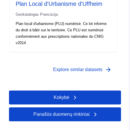
Plan Local d'Urbanisme d'Uffheim
Geokatalogas Prancūzija
Plan local d'urbanisme (PLU) numérisé. Ce lot informe
du droit à bâtir sur le territoire. Ce PLU est numérisé
conformément aux prescriptions nationales du CNIG
v2014
arrow_forward
Explore similar datasets
Kokybė
Panašūs duomenų rinkiniai