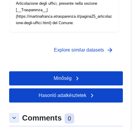
Articolazione degli uffici, presente nella sezione
[__Trasparenza__]
(https://martinafranca.etrasparenza.it/pagina25_articolaz
ione-degli-uffici.html) del Comune.
arrow_forward
Explore similar datasets
Minőség
Hasonló adatkészletek
Comments
keyboard_arrow_down
0