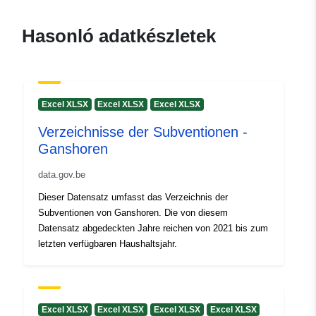
2026
Hasonló adatkészletek
Térbeli:
Koordináták:
[ [ 4.29, 50.88 ],
[ 4.33, 50.88 ], [ 4.33, 50.87 ],
[ 4.29, 50.87 ], [ 4.29, 50.88 ]
]
Excel XLSX
Excel XLSX
Excel XLSX
Típus:
Polygon
Verzeichnisse der Subventionen -
Ganshoren
Azonosítók:
9501cdb2-fd17-410c-9ccb-
06caeb2b5837
data.gov.be
Dieser Datensatz umfasst das Verzeichnis der
uriRef:
http://data.europa.eu/88u/dataset
Subventionen von Ganshoren. Die von diesem
fd17-410c-9ccb-06caeb2b5837
Datensatz abgedeckten Jahre reichen von 2021 bis zum
letzten verfügbaren Haushaltsjahr.
Hozzáférési
public
jogosultságok:
Excel XLSX
Excel XLSX
Excel XLSX
Excel XLSX