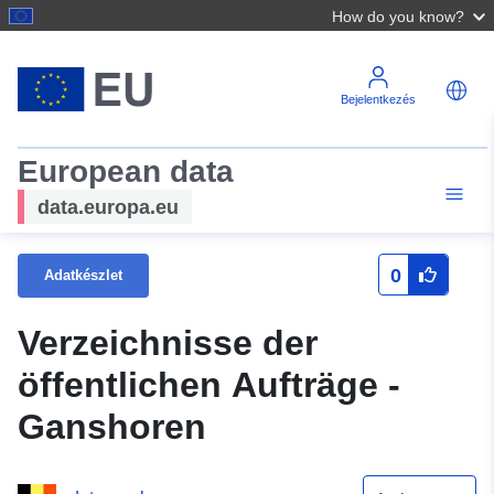
How do you know?
Bejelentkezés
European data
data.europa.eu
0
Adatkészlet
Verzeichnisse der
öffentlichen Aufträge -
Ganshoren