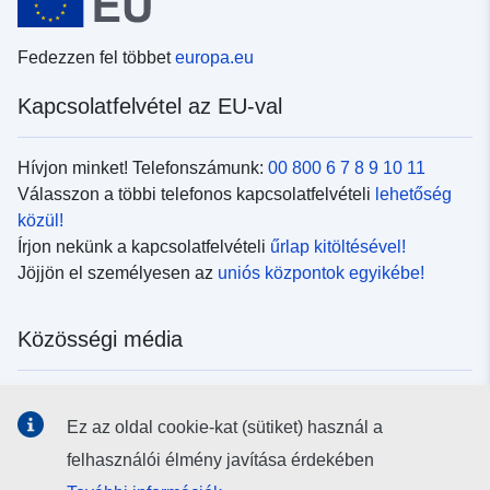
Fedezzen fel többet
europa.eu
Kapcsolatfelvétel az EU-val
Hívjon minket! Telefonszámunk:
00 800 6 7 8 9 10 11
Válasszon a többi telefonos kapcsolatfelvételi
lehetőség
közül!
Írjon nekünk a kapcsolatfelvételi
űrlap kitöltésével!
Jöjjön el személyesen az
uniós központok egyikébe!
Közösségi média
Kövesse az EU
közösségi oldalait!
Ez az oldal cookie-kat (sütiket) használ a
felhasználói élmény javítása érdekében
Uniós intézmények és szervek