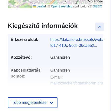
Leaflet
|
©
OpenStreetMap
contributors ©
GISCO
Kiegészítő információk
keyboard_arrow_up
Érkezési oldal:
https://datastore.brussels/web/dat
fd17-410c-9ccb-06caeb2...
Közzétevő:
Ganshoren
Kapcsolattartási
Ganshoren
pontok:
E-mail:
mailto:secker@ganshoren.brussel
Katalógus-
Hozzáadva a data.europa.eu-hoz:
nyilvántartás:
28 July 2026
Több megjelenítése
Frissítve: data.europa.eu:
29 July