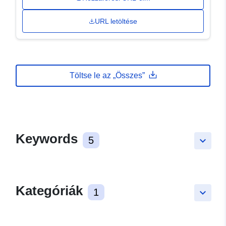
URL letöltése
Töltse le az „Összes”
Keywords
5
keyboard_arrow_down
Kategóriák
1
keyboard_arrow_down