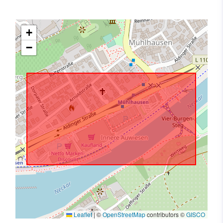
+
−
Leaflet
|
©
OpenStreetMap
contributors ©
GISCO