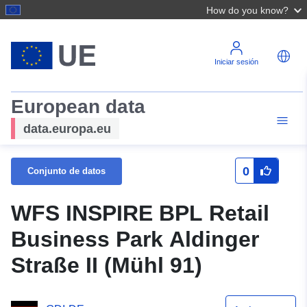
How do you know?
Iniciar sesión
European data
data.europa.eu
0
Conjunto de datos
WFS INSPIRE BPL Retail
Business Park Aldinger
Straße II (Mühl 91)