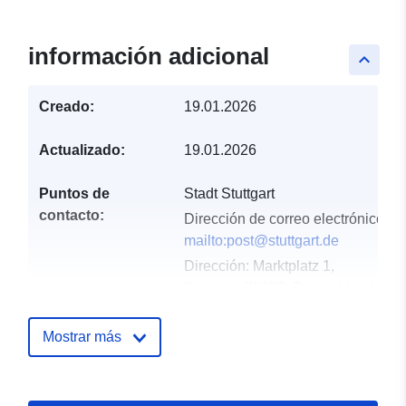
información adicional
keyboard_arrow_up
Creado:
19.01.2026
Actualizado:
19.01.2026
Puntos de
Stadt Stuttgart
contacto:
Dirección de correo electrónico:
mailto:post@stuttgart.de
Dirección:
Marktplatz 1,
Stuttgart, 70173, Deutschland
URL:
http://www.stuttgart.de
Mostrar más
Registro del
Añadido a data.europa.eu:
21
catálogo:
March 2026