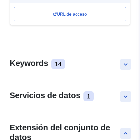
URL de acceso
Keywords
14
keyboard_arrow_down
Servicios de datos
1
keyboard_arrow_down
Extensión del conjunto de
keyboard_arrow_up
datos