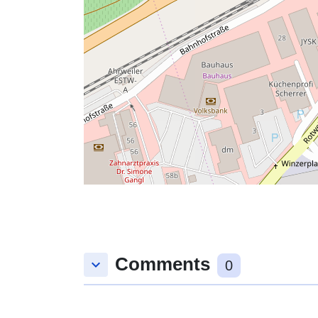
Comments
keyboard_arrow_down
0