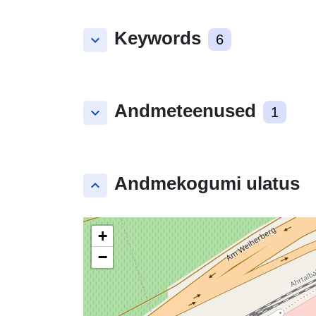
Keywords
keyboard_arrow_down
6
Andmeteenused
keyboard_arrow_down
1
Andmekogumi ulatus
keyboard_arrow_up
+
−