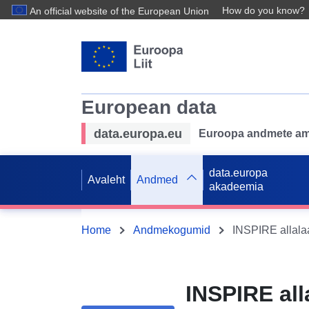
How do you know?
An official website of the European Union
European data
data.europa.eu
Euroopa andmete ame
data.europa
Avaleht
Andmed
akadeemia
Home
Andmekogumid
INSPIRE all