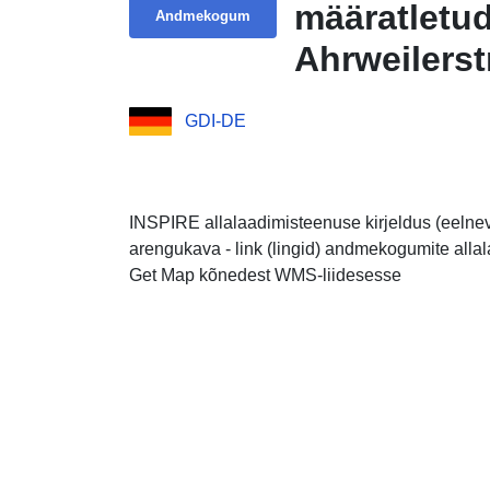
määratletu
Andmekogum
Ahrweilerst
GDI-DE
INSPIRE allalaadimisteenuse kirjeldus (eelnev
arengukava - link (lingid) andmekogumite alla
Get Map kõnedest WMS-liidesesse