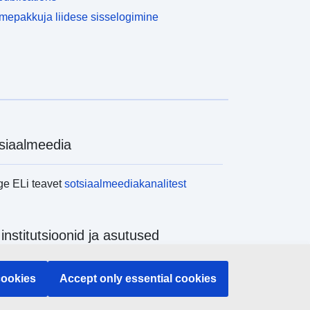
epakkuja liidese sisselogimine
siaalmeedia
ge ELi teavet
sotsiaalmeediakanalitest
 institutsioonid ja asutused
ge kõiki ELi institutsioone ja ameteid
cookies
Accept only essential cookies