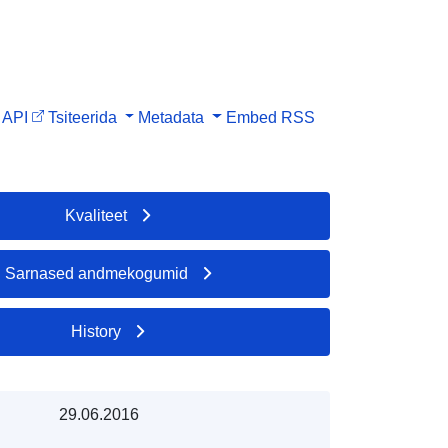
API
Tsiteerida
Metadata
Embed
RSS
Kvaliteet
Sarnased andmekogumid
History
29.06.2016