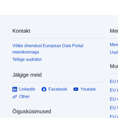
Kontakt
Mei
Meie
Võtke ühendust European Data Portal
meeskonnaga
Uudi
Tellige uudiskiri
Mu
Jälgige meid
EU 
LinkedIn
Facebook
Youtube
EU 
Other
EU r
EU 
Õigusküsimused
EU p