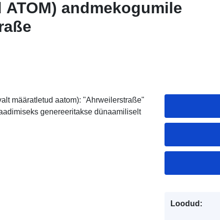
d ATOM) andmekogumile
raße
alt määratletud aatom): "Ahrweilerstraße"
laadimiseks genereeritakse dünaamiliselt
Loodud: