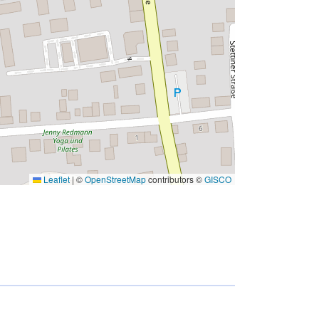
Leaflet
|
©
OpenStreetMap
contributors ©
GISCO