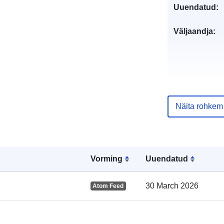
Uuendatud:
Väljaandja:
Kataloogi kirj
Näita rohkem
Vorming
Uuendatud
Geograafiline
ulatus:
30 March 2026
Atom Feed