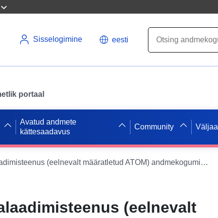
Sisselogimine
eesti
tlik portaal
Avatud andmete
Community
Välja
kättesaadavus
INSPIRE allalaadimisteenus (eelnevalt määratletud ATOM) andmekogumile Ahrweilerstraße
alaadimisteenus (eelnevalt