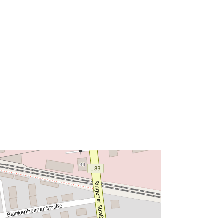
http://data.europa.eu/88u/dataset/95
59f164-60a5-0002-7c97-
37b061a8ad79