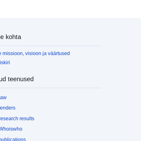
e kohta
 missioon, visioon ja väärtused
skiri
ud teenused
law
tenders
esearch results
Whoiswho
ublications