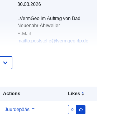
30.03.2026
LVermGeo im Auftrag von Bad
Neuenahr-Ahrweiler
E-Mail:
mailto:poststelle@lvermgeo.rlp.de
e:
Lisatud andmetele.europa.eu:
21 February
2026
Ajakohastatud veebisaidil Data.europa.eu:
25 July 2026
Actions
Likes
Koordinaadid:
[ [ 7.1128, 50.5485 ], [
7.11751, 50.5485 ], [ 7.11751,
50.5462 ], [ 7.1128, 50.5462 ], [
Juurdepääs
0
7.1128, 50.5485 ] ]
Tüüp:
Polygon