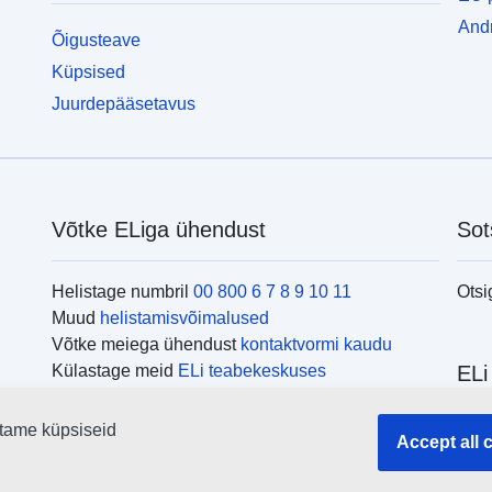
Andm
Õigusteave
Küpsised
Juurdepääsetavus
Võtke ELiga ühendust
Sot
Helistage numbril
00 800 6 7 8 9 10 11
Otsi
Muud
helistamisvõimalused
Võtke meiega ühendust
kontaktvormi kaudu
Külastage meid
ELi teabekeskuses
ELi
tame küpsiseid
Otsi
Accept all 