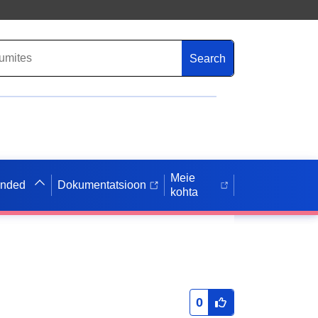
Search
Meie
anded
Dokumentatsioon
kohta
0