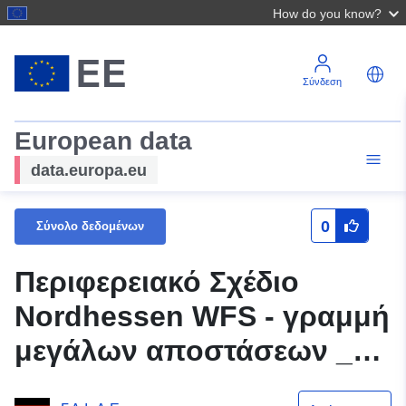
How do you know?
Σύνδεση
European data
data.europa.eu
0
Σύνολο δεδομένων
Περιφερειακό Σχέδιο
Nordhessen WFS - γραμμή
μεγάλων αποστάσεων _b -
OGC API Χαρακτηριστικά