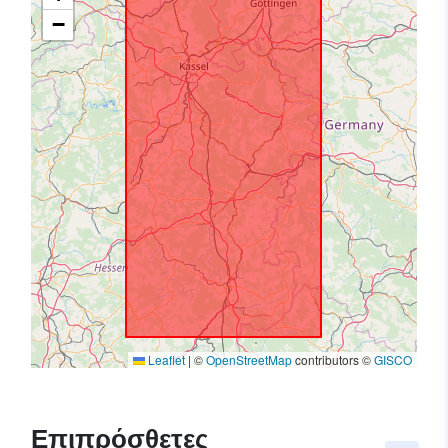
−
Leaflet
|
©
OpenStreetMap
contributors ©
GISCO
Επιπρόσθετες