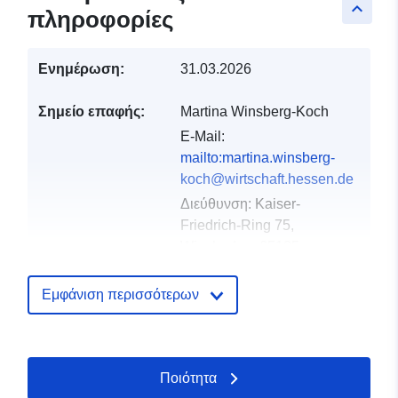
keyboard_arrow_up
πληροφορίες
Ενημέρωση:
31.03.2026
Σημείο επαφής:
Martina Winsberg-Koch
E-Mail:
mailto:martina.winsberg-
koch@wirtschaft.hessen.de
Διεύθυνση:
Kaiser-
Friedrich-Ring 75,
Wiesbaden, 65185,
Deutschland
Διεύθυνση URL:
Εμφάνιση περισσότερων
http://www.mapbender.org
Αρχείο
Προστίθεται στο data.europa.eu:
2
Ποιότητα
καταλόγου:
February 2026