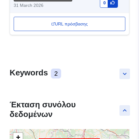
0
31 March 2026
URL πρόσβασης
Keywords
2
keyboard_arrow_down
Έκταση συνόλου
keyboard_arrow_up
δεδομένων
+