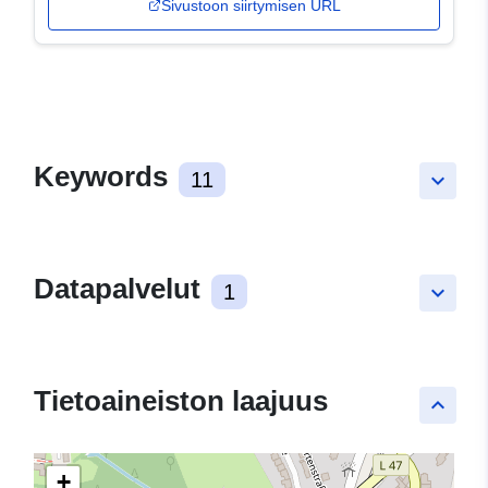
Sivustoon siirtymisen URL
Keywords
11
keyboard_arrow_down
Datapalvelut
1
keyboard_arrow_down
Tietoaineiston laajuus
keyboard_arrow_up
+