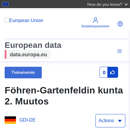
How do you know?
Sisäänkirjautuminen
European data
data.europa.eu
0
Tietoaineisto
Föhren-Gartenfeldin kunta
2. Muutos
GDI-DE
Actions