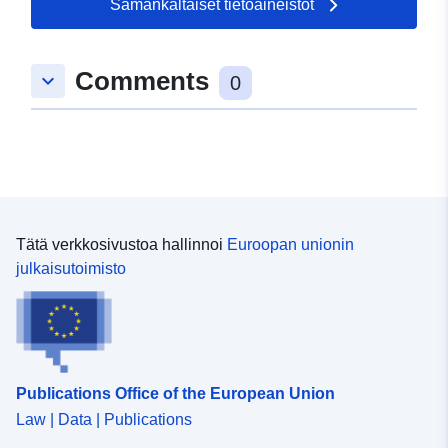
Samankaltaiset tietoaineistot
49.859114 ] ]
Tyyppi:
Polygon
Comments
keyboard_arrow_down
0
uriRef:
http://data.europa.eu/88u/dataset/
1d2b-0b27-54d6-3ccafb8401c8
Tätä verkkosivustoa hallinnoi
Euroopan unionin
julkaisutoimisto
Publications Office of the European Union
Law | Data | Publications