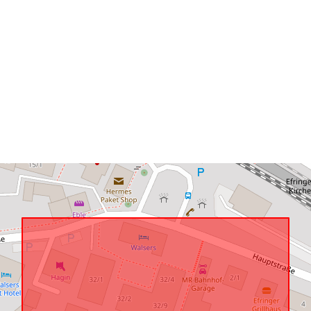
Konform mit:
uriRef: