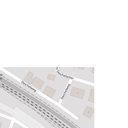
Typ:
Polygon
Ressource:
http://data.europa.eu/eli/reg/2009/97
6
http://data.europa.eu/88u/dataset/96
0721f8-e075-4667-89a1-
4a3275a6276a