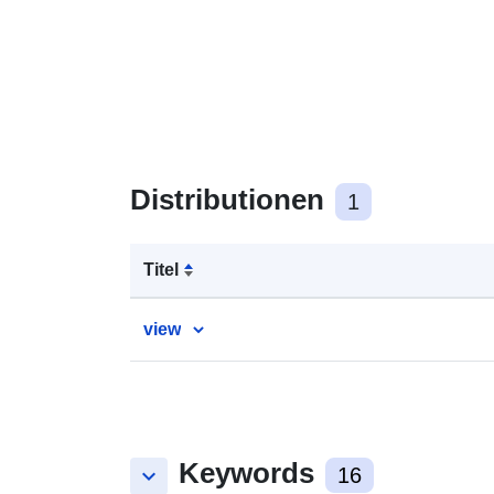
Distributionen
1
Titel
view
Keywords
keyboard_arrow_down
16