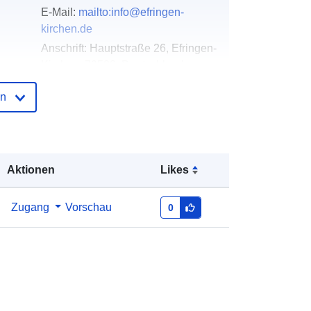
E-Mail:
mailto:info@efringen-
kirchen.de
Anschrift:
Hauptstraße 26, Efringen-
Kirchen, 79588, Deutschland
URL:
http://www.efringen-kirchen.de
en
der
Zu data.europa.eu hinzugefügt:
21
February 2026
Aktualisiert auf data.europa.eu:
25
Aktionen
Likes
July 2026
Zugang
Vorschau
0
Koordinaten:
[ [ 7.562584,
47.6551956 ], [ 7.5646436,
47.6551956 ], [ 7.5646436,
47.6543217 ], [ 7.562584,
47.6543217 ], [ 7.562584,
47.6551956 ] ]