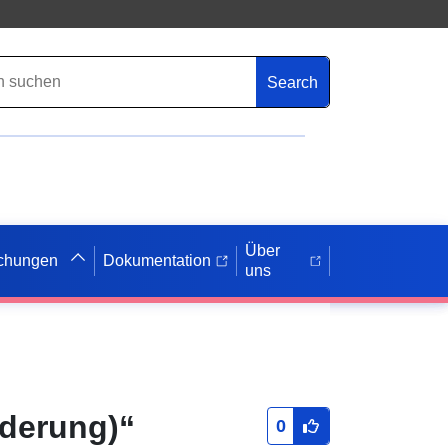
Search
Über
ichungen
Dokumentation
uns
derung)“
0