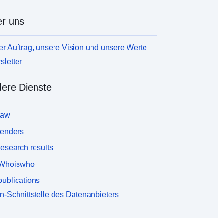
r uns
r Auftrag, unsere Vision und unsere Werte
letter
ere Dienste
law
tenders
esearch results
Whoiswho
ublications
n-Schnittstelle des Datenanbieters