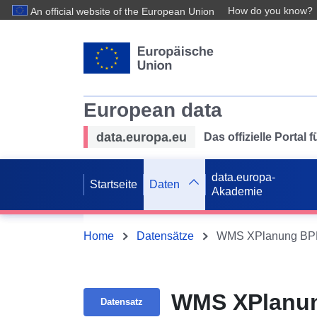
How do you know?
An official website of the European Union
European data
data.europa.eu
Das offizielle Portal
data.europa-
Startseite
Daten
Akademie
Home
Datensätze
WMS XPlanung BPL 
WMS XPlanun
Datensatz