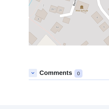
Comments
keyboard_arrow_down
0