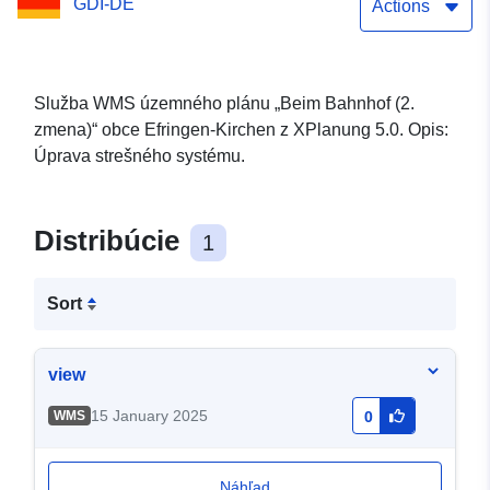
GDI-DE
Actions
Služba WMS územného plánu „Beim Bahnhof (2.
zmena)“ obce Efringen-Kirchen z XPlanung 5.0. Opis:
Úprava strešného systému.
Distribúcie
1
Sort
view
15 January 2025
WMS
0
Náhľad