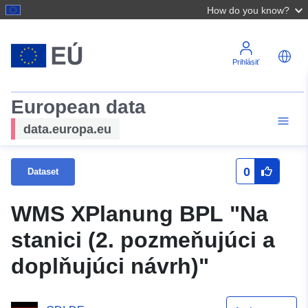
How do you know?
Prihlásiť
European data
data.europa.eu
0
Dataset
WMS XPlanung BPL "Na
stanici (2. pozmeňujúci a
doplňujúci návrh)"