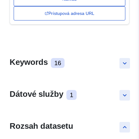
Prístupová adresa URL
Keywords
16
keyboard_arrow_down
Dátové služby
1
keyboard_arrow_down
Rozsah datasetu
keyboard_arrow_up