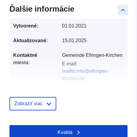
Ďalšie informácie
keyboard_arrow_up
Vytvorené:
01.01.2021
Aktualizované:
15.01.2025
Kontaktné
Gemeinde Efringen-Kirchen
miesta:
E-mail:
mailto:info@efringen-
kirchen.de
Adresa:
Hauptstraße 26,
Efringen-Kirchen, 79588,
Deutschland
Zobraziť viac
Adresa URL:
http://www.efringen-
kirchen.de
Kvalita