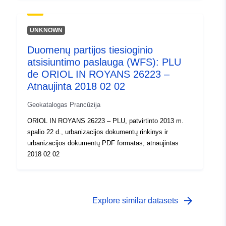
UNKNOWN
Duomenų partijos tiesioginio
atsisiuntimo paslauga (WFS): PLU
de ORIOL IN ROYANS 26223 –
Atnaujinta 2018 02 02
Geokatalogas Prancūzija
ORIOL IN ROYANS 26223 – PLU, patvirtinto 2013 m.
spalio 22 d., urbanizacijos dokumentų rinkinys ir
urbanizacijos dokumentų PDF formatas, atnaujintas
2018 02 02
arrow_forward
Explore similar datasets