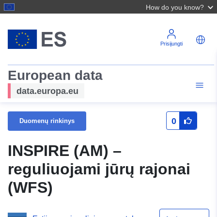
How do you know?
Prisijungti
European data
data.europa.eu
0
Duomenų rinkinys
INSPIRE (AM) –
reguliuojami jūrų rajonai
(WFS)