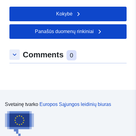
Kokybė
Panašūs duomenų rinkiniai
Comments
keyboard_arrow_down
0
Svetainę tvarko
Europos Sąjungos leidinių biuras