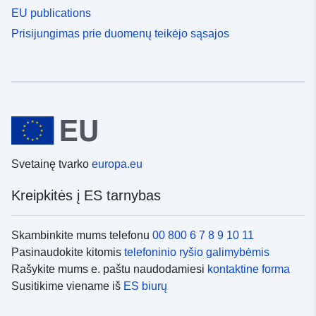
EU publications
Prisijungimas prie duomenų teikėjo sąsajos
Svetainę tvarko
europa.eu
Kreipkitės į ES tarnybas
Skambinkite mums telefonu
00 800 6 7 8 9 10 11
Pasinaudokite kitomis
telefoninio ryšio galimybėmis
Rašykite mums e. paštu naudodamiesi
kontaktine forma
Susitikime viename iš
ES biurų