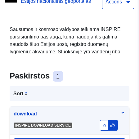
Estijos nacionalinis geoportalas
Actions
Sausumos ir kosmoso valdybos teikiama INSPIRE
parsisiuntimo paslauga, kuria naudojantis galima
naudotis šiuo Estijos uostų registro duomenų
lygmeniu: akvariume. Sluoksnyje yra vandenų riba.
Paskirstos
1
Sort
download
-
INSPIRE DOWNLOAD SERVICE
0