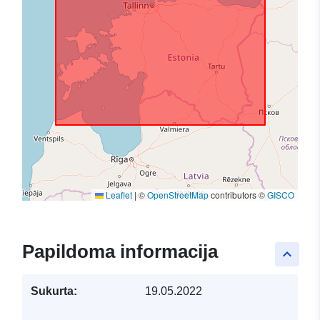
Leaflet
|
©
OpenStreetMap
contributors ©
GISCO
Papildoma informacija
keyboard_arrow_up
Sukurta:
19.05.2022