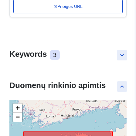
Prieigos URL
Keywords
3
keyboard_arrow_down
Duomenų rinkinio apimtis
keyboard_arrow_up
+
−