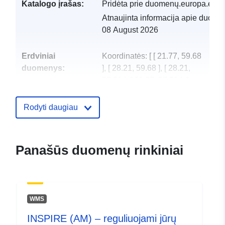
Katalogo įrašas:
Pridėta prie duomenų.europa.eu:
Atnaujinta informacija apie duome
08 August 2026
Erdviniai
Koordinatės:
[ [ 21.77, 59.68
duomenys:
], [ 28.21, 59.68 ], [ 28.21,
57.51 ], [ 21.77, 57.51 ], [
21.77, 59.68 ] ]
Rūšis:
Polygon
Rodyti daugiau
uriRef:
http://data.europa.eu/88u/dataset/
cbf9-47eb-a78b-e9c7d4e3f2cb
Panašūs duomenų rinkiniai
WMS
INSPIRE (AM) – reguliuojami jūrų