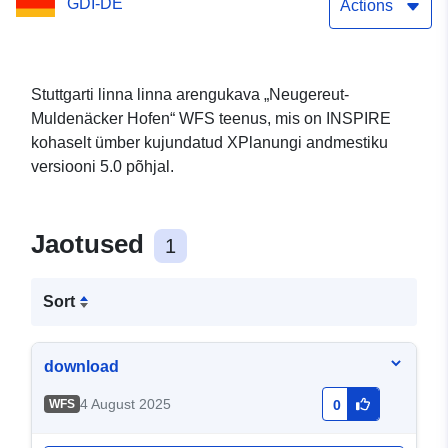
GDI-DE
Actions
Stuttgarti linna linna arengukava „Neugereut-
Muldenäcker Hofen“ WFS teenus, mis on INSPIRE
kohaselt ümber kujundatud XPlanungi andmestiku
versiooni 5.0 põhjal.
Jaotused
1
Sort
download
4 August 2025
WFS
0