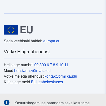
Seda veebisaiti haldab
europa.eu
Võtke ELiga ühendust
Helistage numbril
00 800 6 7 8 9 10 11
Muud
helistamisvõimalused
Võtke meiega ühendust
kontaktvormi kaudu
Külastage meid
ELi teabekeskuses
Sotsiaalmeedia
Kasutuskogemuse parandamiseks kasutame