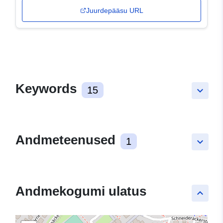
Juurdepääsu URL
Keywords
15
keyboard_arrow_down
Andmeteenused
1
keyboard_arrow_down
Andmekogumi ulatus
keyboard_arrow_up