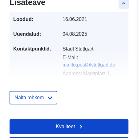
Lisateave
keyboard_arrow_up
Loodud:
16.06.2021
Uuendatud:
04.08.2025
Kontaktpunktid:
Stadt Stuttgart
E-Mail:
mailto:post@stuttgart.de
Aadress:
Marktplatz 1,
Stuttgart, 70173,
Deutschland
URL:
http://www.stuttgart.de
Näita rohkem
Kataloogi kirje:
Lisatud andmetele.europa.eu:
21 
2026
Kvaliteet
Ajakohastatud veebisaidil Data.eu
25 July 2026