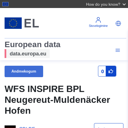
How do you know?
Sisselogimine
European data
data.europa.eu
0
Andmekogum
WFS INSPIRE BPL
Neugereut-Muldenäcker
Hofen