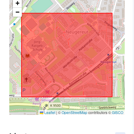
+
−
Leaflet
|
©
OpenStreetMap
contributors ©
GISCO