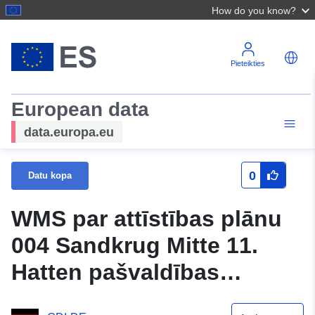
How do you know?
Pieteikties
European data
data.europa.eu
0
Datu kopa
WMS par attīstības plānu
004 Sandkrug Mitte 11.
Hatten pašvaldības
pārveidošana