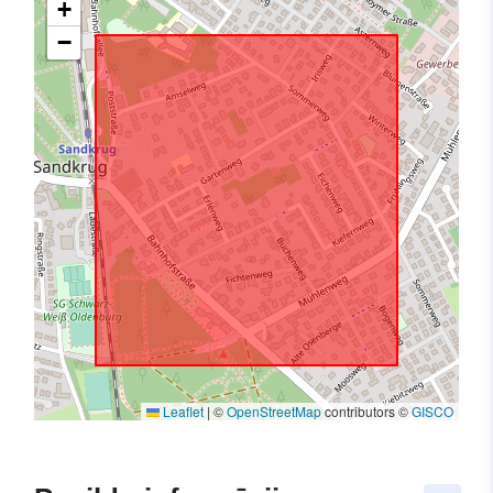
+
−
Leaflet
|
©
OpenStreetMap
contributors ©
GISCO