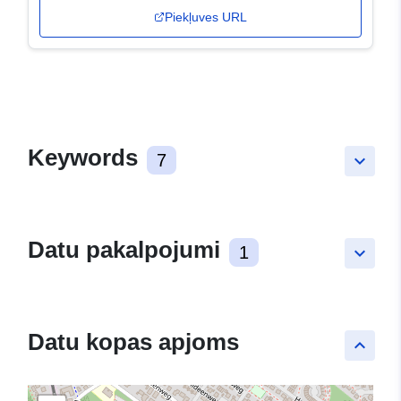
Piekļuves URL
Keywords
7
keyboard_arrow_down
Datu pakalpojumi
1
keyboard_arrow_down
Datu kopas apjoms
keyboard_arrow_up