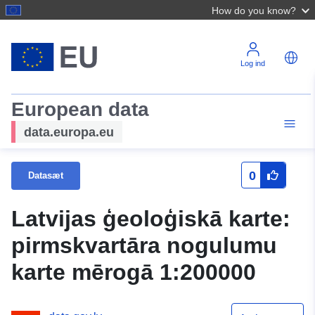
How do you know?
Log ind
European data
data.europa.eu
0
Datasæt
Latvijas ģeoloģiskā karte:
pirmskvartāra nogulumu
karte mērogā 1:200000