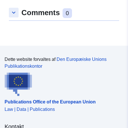
Comments
keyboard_arrow_down
0
Dette website forvaltes af
Den Europæiske Unions
Publikationskontor
Publications Office of the European Union
Law | Data | Publications
Kontakt