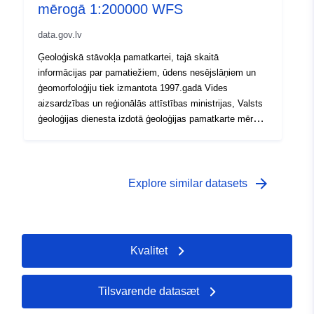
mērogā 1:200000 WFS
data.gov.lv
Ģeoloģiskā stāvokļa pamatkartei, tajā skaitā
informācijas par pamatiežiem, ūdens nesējslāņiem un
ģeomorfoloģiju tiek izmantota 1997.gadā Vides
aizsardzības un reģionālās attīstības ministrijas, Valsts
ģeoloģijas dienesta izdotā ģeoloģijas pamatkarte mērogā
1:200 000. karte ir pieejama digitālā veidā (*.shp formāta
faili, aizņem 3.54 MB, datu komplekti sastāv no 4 – 7
failiem (satur pamatinformāciju, piesaisti, vizuālo
noformējumu) (https://geolatvija.lv/main?
arrow_forward
Explore similar datasets
geoProductId=133)
Kvalitet
Tilsvarende datasæt