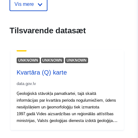
Vis mere
Fortegnelse over
Tilføjet til data.europa.eu:
28
kataloger:
July 2026
Opdateret på data.europa.eu:
Tilsvarende datasæt
29 July 2026
Fysiske:
Koordinater:
[ [ 28.5, 55.6 ], [
20.7, 55.6 ], [ 20.7, 58.1 ], [
UNKNOWN
UNKNOWN
UNKNOWN
28.5, 58.1 ], [ 28.5, 55.6 ] ]
Kvartāra (Q) karte
Type:
Polygon
data.gov.lv
Identifikatorer:
962c8df6-fb65-4f0e-9f56-
Ģeoloģiskā stāvokļa pamatkartei, tajā skaitā
6c1a6868bb20
informācijas par kvartāra perioda nogulumiežiem, ūdens
nesējslāņiem un ģeomorfoloģiju tiek izmantota
uriRef:
http://data.europa.eu/88u/dataset/
1997.gadā Vides aizsardzības un reģionālās attīstības
fb65-4f0e-9f56-6c1a6868bb20
ministrijas, Valsts ģeoloģijas dienesta izdotā ģeoloģijas
pamatkarte mērogā 1:200 000. karte ir pieejama digitālā
veidā (*.shp formāta faili, datu komplekti sastāv no 4 – 7