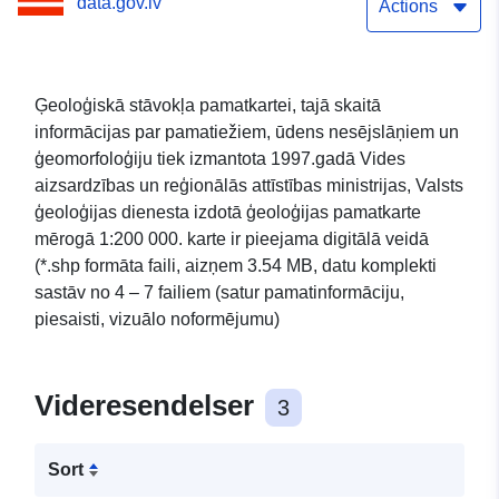
data.gov.lv
Actions
Ģeoloģiskā stāvokļa pamatkartei, tajā skaitā
informācijas par pamatiežiem, ūdens nesējslāņiem un
ģeomorfoloģiju tiek izmantota 1997.gadā Vides
aizsardzības un reģionālās attīstības ministrijas, Valsts
ģeoloģijas dienesta izdotā ģeoloģijas pamatkarte
mērogā 1:200 000. karte ir pieejama digitālā veidā
(*.shp formāta faili, aizņem 3.54 MB, datu komplekti
sastāv no 4 – 7 failiem (satur pamatinformāciju,
piesaisti, vizuālo noformējumu)
Videresendelser
3
Sort