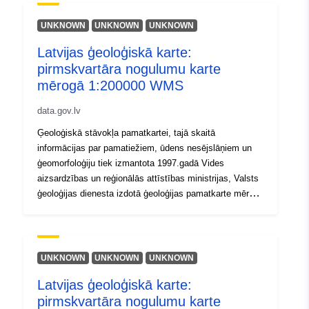
failiem (satur pamatinformāciju, piesaisti, vizuālo
noformējumu)
UNKNOWN
UNKNOWN
UNKNOWN
Latvijas ģeoloģiskā karte:
pirmskvartāra nogulumu karte
mērogā 1:200000 WMS
data.gov.lv
Ģeoloģiskā stāvokļa pamatkartei, tajā skaitā
informācijas par pamatiežiem, ūdens nesējslāņiem un
ģeomorfoloģiju tiek izmantota 1997.gadā Vides
aizsardzības un reģionālās attīstības ministrijas, Valsts
ģeoloģijas dienesta izdotā ģeoloģijas pamatkarte mērogā
1:200 000. karte ir pieejama digitālā veidā (*.shp formāta
faili, aizņem 3.54 MB, datu komplekti sastāv no 4 – 7
failiem (satur pamatinformāciju, piesaisti, vizuālo
noformējumu) (https://geolatvija.lv/main?
UNKNOWN
UNKNOWN
UNKNOWN
geoProductId=133)
Latvijas ģeoloģiskā karte:
pirmskvartāra nogulumu karte