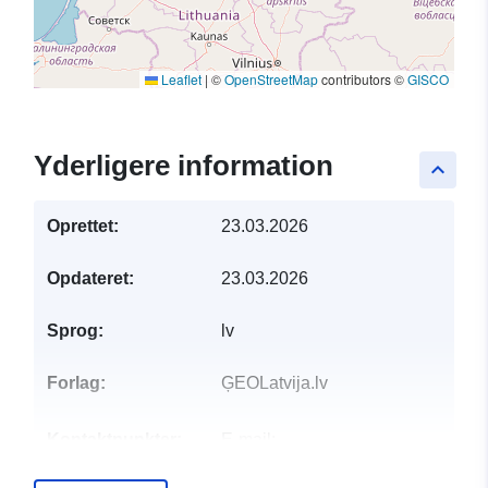
Leaflet
|
©
OpenStreetMap
contributors ©
GISCO
Yderligere information
keyboard_arrow_up
Oprettet:
23.03.2026
Opdateret:
23.03.2026
Sprog:
lv
Forlag:
ĢEOLatvija.lv
Kontaktpunkter:
E-mail:
mailto:pasts@vdaa.gov.lv