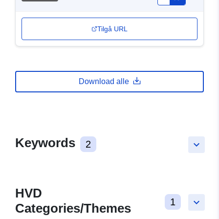
Tilgå URL
Download alle
Keywords
2
keyboard_arrow_down
HVD
1
keyboard_arrow_down
Categories/Themes