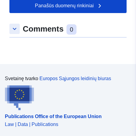
], [ 7.0884, 50.5349 ] ]
Panašūs duomenų rinkiniai
Rūšis:
Polygon
Comments
keyboard_arrow_down
uriRef:
http://data.europa.eu/88u/dataset
0
3784-4ebe-e441-966ef9478afc
Svetainę tvarko
Europos Sąjungos leidinių biuras
Publications Office of the European Union
Law | Data | Publications