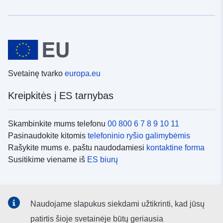
Svetainę tvarko
europa.eu
Kreipkitės į ES tarnybas
Skambinkite mums telefonu
00 800 6 7 8 9 10 11
Pasinaudokite kitomis
telefoninio ryšio galimybėmis
Rašykite mums e. paštu naudodamiesi
kontaktine forma
Susitikime viename iš
ES biurų
Socialiniai tinklai
Naudojame slapukus siekdami užtikrinti, kad jūsų
ES
socialinių tinklų kanalai
patirtis šioje svetainėje būtų geriausia