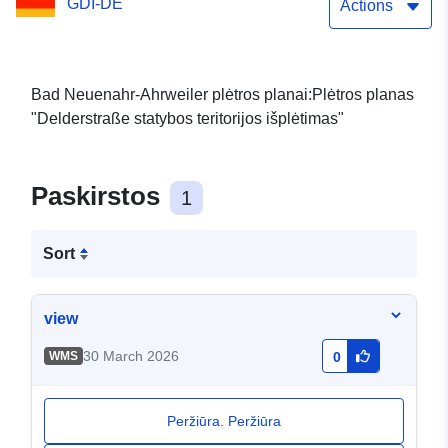
GDI-DE
Actions
Bad Neuenahr-Ahrweiler plėtros planai:Plėtros planas
"Delderstraße statybos teritorijos išplėtimas"
Paskirstos
1
Sort
view
30 March 2026
WMS
0
Peržiūra. Peržiūra