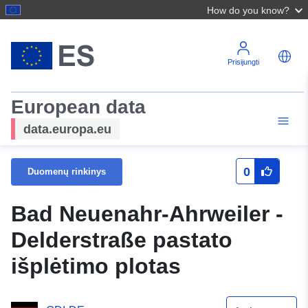
How do you know?
Prisijungti
European data
data.europa.eu
0
Duomenų rinkinys
Bad Neuenahr-Ahrweiler -
Delderstraße pastato
išplėtimo plotas