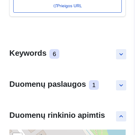
Prieigos URL
Keywords
6
keyboard_arrow_down
Duomenų paslaugos
1
keyboard_arrow_down
Duomenų rinkinio apimtis
keyboard_arrow_up