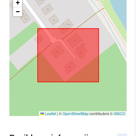
+
−
Leaflet
|
©
OpenStreetMap
contributors ©
GISCO