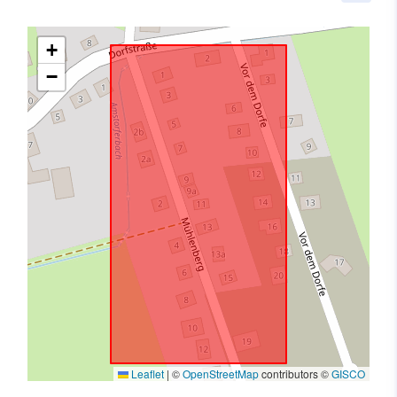
+
−
Leaflet
|
©
OpenStreetMap
contributors ©
GISCO