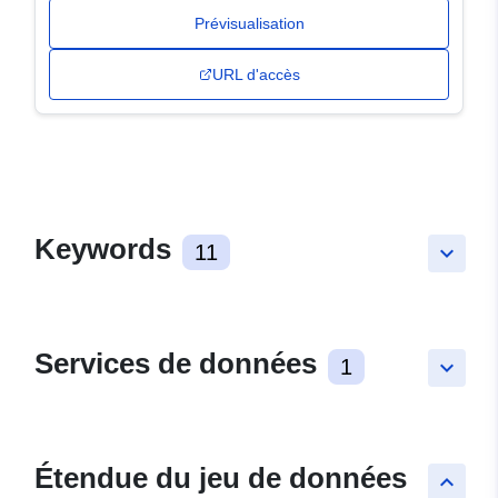
Prévisualisation
URL d'accès
Keywords
11
keyboard_arrow_down
Services de données
1
keyboard_arrow_down
Étendue du jeu de données
keyboard_arrow_up