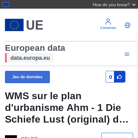
How do you know?
Connexion
European data
data.europa.eu
0
Jeu de données
WMS sur le plan
d'urbanisme Ahm - 1 Die
Schiefe Lust (original) de
la communauté de velours