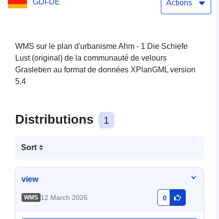
GDI-DE
Grasleben
Actions
WMS sur le plan d'urbanisme Ahm - 1 Die Schiefe
Lust (original) de la communauté de velours
Grasleben au format de données XPlanGML version
5.4
Distributions
1
Sort
view
12 March 2026
WMS
0