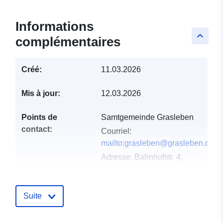
Informations
keyboard_arrow_up
complémentaires
Créé:
11.03.2026
Mis à jour:
12.03.2026
Points de
Samtgemeinde Grasleben
contact:
Courriel:
mailto:grasleben@grasleben.de
Adresse:
Bahnhofstr. 4,
Grasleben, D-38368,
Deutschland
URL:
Suite
https://www.samtgemeinde-
grasleben.de