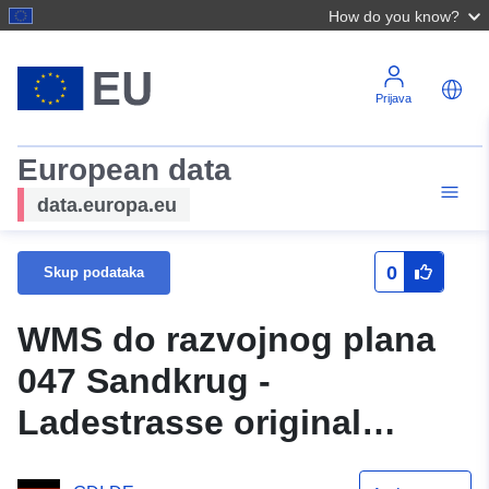
How do you know?
Prijava
European data
data.europa.eu
0
Skup podataka
WMS do razvojnog plana
047 Sandkrug -
Ladestrasse original
općine Hatten