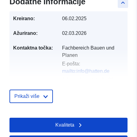
Dodatne informacije
keyboard_arrow_up
Kreirano:
06.02.2025
Ažurirano:
02.03.2026
Kontaktna točka:
Fachbereich Bauen und
Planen
E-pošta:
mailto:info@hatten.de
Adresa:
Hauptstraße 21,
Hatten, 26209, Deutschland
URL:
https://hatten.de/
Prikaži više
Kataloški
Dodano u data.europa.eu:
19 Janu
registar:
2026
Kvaliteta
Ažurirano na temelju podataka.eu
25 July 2026