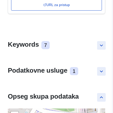
URL za pristup
Keywords
7
keyboard_arrow_down
Podatkovne usluge
1
keyboard_arrow_down
Opseg skupa podataka
keyboard_arrow_up