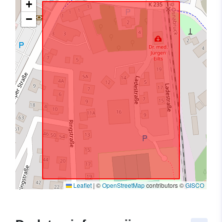
+
−
Leaflet
|
©
OpenStreetMap
contributors ©
GISCO