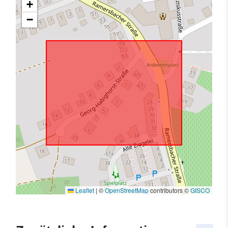
+
−
Leaflet
|
©
OpenStreetMap
contributors ©
GISCO