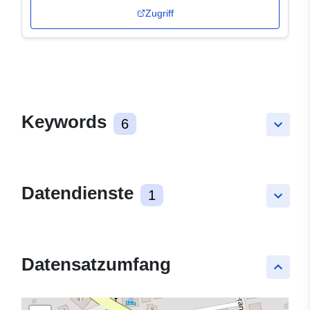
Zugriff
Keywords
6
keyboard_arrow_down
Datendienste
1
keyboard_arrow_down
Datensatzumfang
keyboard_arrow_up