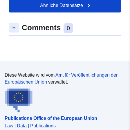
7.10067, 50.5364 ] ]
Ähnliche Datensätze
Typ:
Polygon
Comments
keyboard_arrow_down
uriRef:
http://data.europa.eu/88u/dataset
0
181d-9236-e6eb-dddc9e282bca
Diese Website wird vom
Amt für Veröffentlichungen der
Europäischen Union
verwaltet.
Publications Office of the European Union
Law | Data | Publications