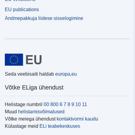
EU publications
Andmepakkuja liidese sisselogimine
Seda veebisaiti haldab
europa.eu
Võtke ELiga ühendust
Helistage numbril
00 800 6 7 8 9 10 11
Muud
helistamisvõimalused
Võtke meiega ühendust
kontaktvormi kaudu
Külastage meid
ELi teabekeskuses