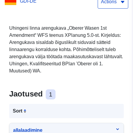
GDI-DE
Actions
Uhingeni linna arengukava „Oberer Wasen 1st
Amendment“ WFS teenus XPlanung 5.0-st. Kirjeldus:
Arengukava sisaldab õiguslikult siduvaid sätteid
linnaarengu korralduse kohta. Põhimõtteliselt tuleb
arengukava välja töötada maakasutuskavast lähtuvalt.
Uhingen, Kvalifitseeritud BPlan 'Oberer oli 1.
Muutused) WA.
Jaotused
1
Sort
allalaadimine