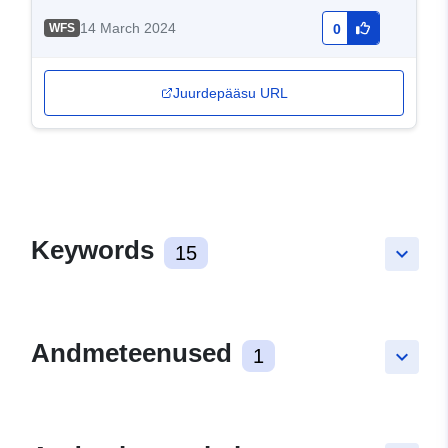
14 March 2024
WFS
0
Juurdepääsu URL
Keywords
15
keyboard_arrow_down
Andmeteenused
1
keyboard_arrow_down