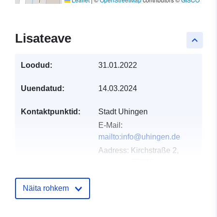
Lisateave
keyboard_arrow_up
Loodud:
31.01.2022
Uuendatud:
14.03.2024
Kontaktpunktid:
Stadt Uhingen
E-Mail:
mailto:info@uhingen.de
Aadress:
Kirchstraße 2,
Uhingen, 73066,
Deutschland
URL:
http://www.uhingen.de
Näita rohkem
Kataloogi kirje:
Lisatud andmetele.europa.eu:
21 