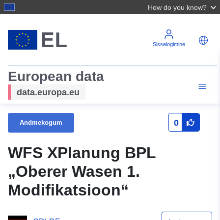
How do you know?
Sisselogimine
European data
data.europa.eu
0
Andmekogum
WFS XPlanung BPL
„Oberer Wasen 1.
Modifikatsioon“