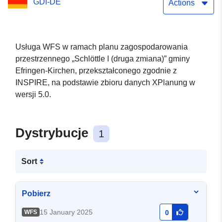
GDI-DE
Actions
Usługa WFS w ramach planu zagospodarowania
przestrzennego „Schlöttle I (druga zmiana)” gminy
Efringen-Kirchen, przekształconego zgodnie z
INSPIRE, na podstawie zbioru danych XPlanung w
wersji 5.0.
Dystrybucje
1
Sort
Pobierz
15 January 2025
WFS
0