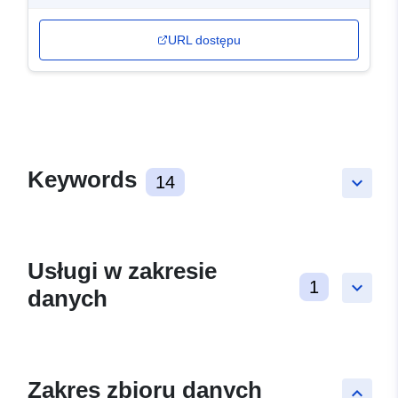
URL dostępu
Keywords
14
keyboard_arrow_down
Usługi w zakresie
1
keyboard_arrow_down
danych
Zakres zbioru danych
keyboard_arrow_up