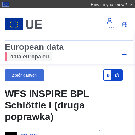
How do you know?
Login
European data
data.europa.eu
0
Zbiór danych
WFS INSPIRE BPL
Schlöttle I (druga
poprawka)