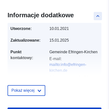
Informacje dodatkowe
keyboard_arrow_up
Utworzone:
10.01.2021
Zaktualizowane:
15.01.2025
Punkt
Gemeinde Efringen-Kirchen
kontaktowy:
E-mail:
mailto:info@efringen-
kirchen.de
Adres:
Hauptstraße 26,
Efringen-Kirchen, 79588,
Deutschland
Pokaż więcej
URL:
http://www.efringen-
kirchen.de