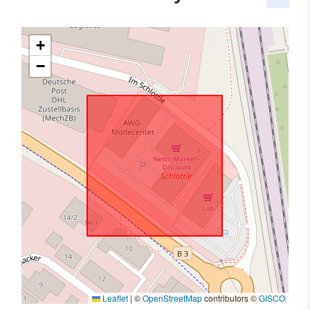
+
−
Leaflet
|
©
OpenStreetMap
contributors ©
GISCO