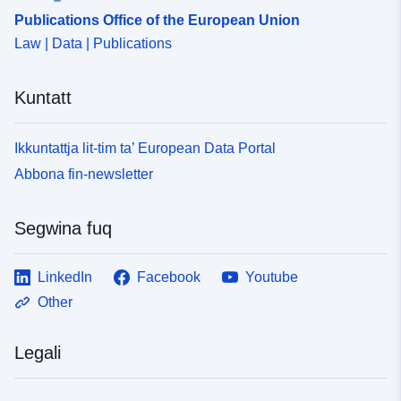
uriRef:
http://data.europa.eu/88u/dataset
Publications Office of the European Union
6888-4a0d-9875-a86ad9868104
Law | Data | Publications
Perjodiċità tad-
continuous
Dovuti:
Kuntatt
Ikkuntattja lit-tim ta’ European Data Portal
Abbona fin-newsletter
Segwina fuq
LinkedIn
Facebook
Youtube
Other
Legali