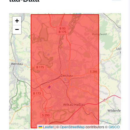
+
−
Leaflet
|
©
OpenStreetMap
contributors ©
GISCO