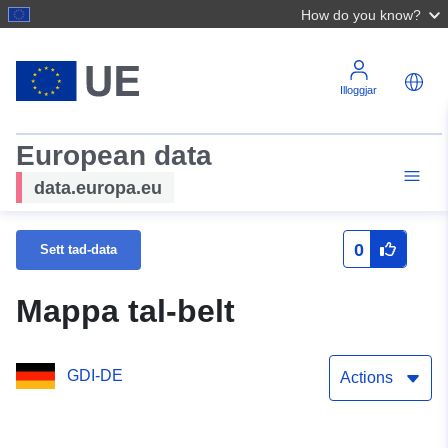
How do you know?
Illoggjar
European data
data.europa.eu
0
Sett tad-data
Mappa tal-belt
GDI-DE
Actions