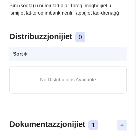
Bini (soqfa) u numri tad-djar Toroq, mogħdijiet u
ismijiet tat-toroq imbankmenti Tappijiet tad-drenaġġ
Distribuzzjonijiet
0
Sort
No Distributions Available
Dokumentazzjonijiet
1
keyboard_arrow_up