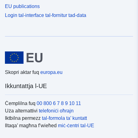
EU publications
Login tal-interface tal-fornitur tad-data
Skopri aktar fuq
europa.eu
Ikkuntattja l-UE
Ċemplilna fuq
00 800 6 7 8 9 10 11
Uża alternattivi
telefoniċi oħrajn
Iktbilna permezz
tal-formola ta’ kuntatt
Iltaqa’ magħna f’wieħed
miċ-ċentri tal-UE