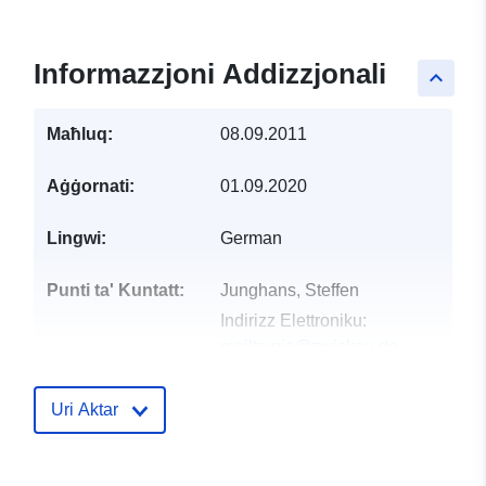
Informazzjoni Addizzjonali
keyboard_arrow_up
Maħluq:
08.09.2011
Aġġornati:
01.09.2020
Lingwi:
German
Punti ta' Kuntatt:
Junghans, Steffen
Indirizz Elettroniku:
mailto:gis@zwickau.de
Indirizz:
Katharinenstraße
11, Zwickau, 08056,
Uri Aktar
Deutschland
Reġistru tal-
Miżjud ma’ data.europa.eu: