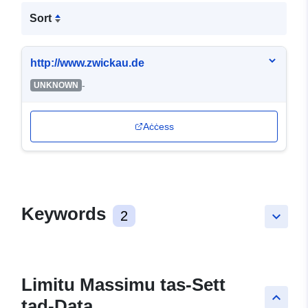
Sort
http://www.zwickau.de
-
UNKNOWN
Aċċess
Keywords
2
keyboard_arrow_down
Limitu Massimu tas-Sett
keyboard_arrow_up
tad-Data