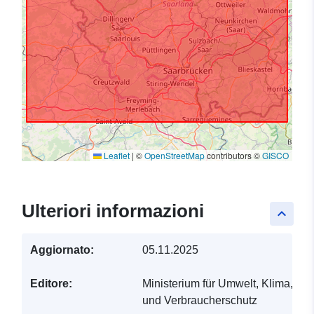
Leaflet
|
©
OpenStreetMap
contributors ©
GISCO
Ulteriori informazioni
keyboard_arrow_up
Aggiornato:
05.11.2025
Editore:
Ministerium für Umwelt, Klima, Mobi
und Verbraucherschutz