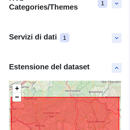
1
keyboard_arrow_down
Categories/Themes
Servizi di dati
1
keyboard_arrow_down
Estensione del dataset
keyboard_arrow_up
+
−