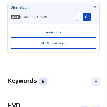
Visualizza
5 November 2025
WMS
0
Anteprima
URL di accesso
Keywords
9
keyboard_arrow_down
HVD