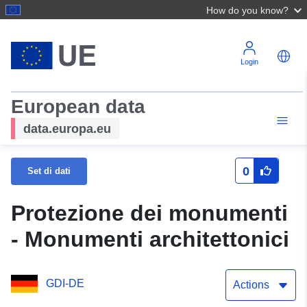
How do you know?
Login
European data
data.europa.eu
0
Set di dati
Protezione dei monumenti
- Monumenti architettonici
GDI-DE
Actions