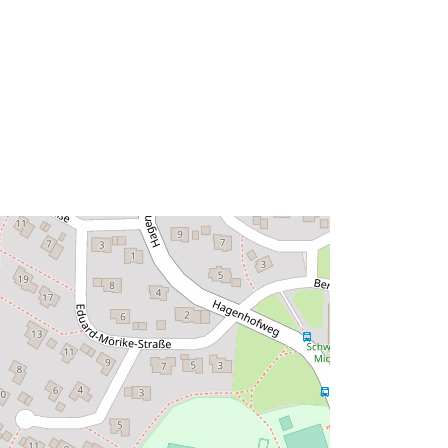
Soort:
Polygon
Bron:
http://data.europa.eu/eli/reg/2009/97
6
http://data.europa.eu/88u/dataset/96f
9724f-bbf8-4304-9b8b-
068986acef8b