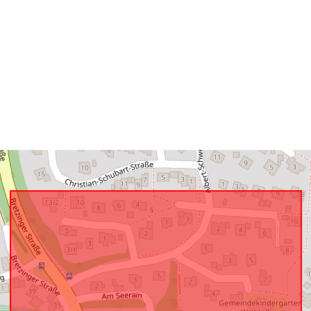
Is conform:
uriRef: