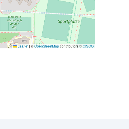
Leaflet
|
©
OpenStreetMap
contributors ©
GISCO