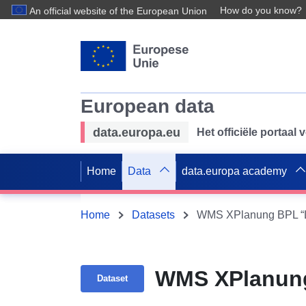
How do you know?
An official website of the European Union
European data
data.europa.eu
Het officiële portaal
Home
Data
data.europa academy
Home
Datasets
WMS XPlanung BPL “Lin
WMS XPlanung 
Dataset