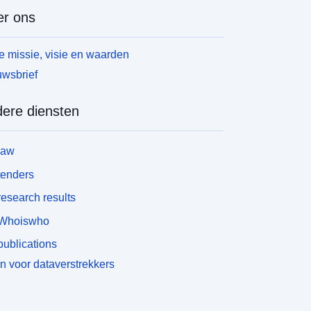
r ons
 missie, visie en waarden
wsbrief
ere diensten
law
tenders
esearch results
Whoiswho
ublications
n voor dataverstrekkers