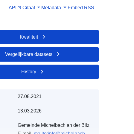
API
Citaat
Metadata
Embed
RSS
Kwaliteit
Vergelijkbare datasets
History
27.08.2021
13.03.2026
Gemeinde Michelbach an der Bilz
E-mail:
mailto:info@michelbach-