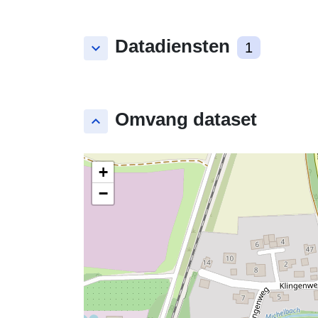
Datadiensten
keyboard_arrow_down
1
Omvang dataset
keyboard_arrow_up
+
−