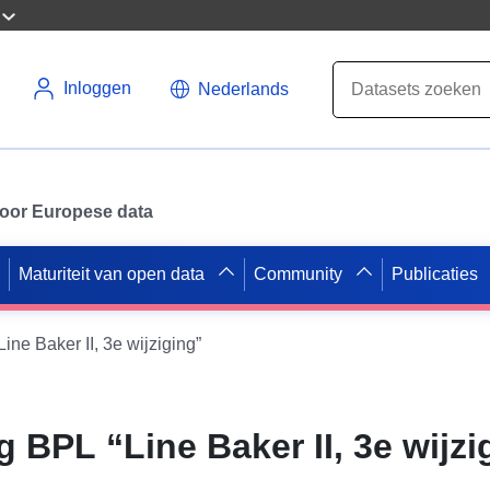
Inloggen
Nederlands
 voor Europese data
Maturiteit van open data
Community
Publicaties
e Baker II, 3e wijziging”
BPL “Line Baker II, 3e wijzi