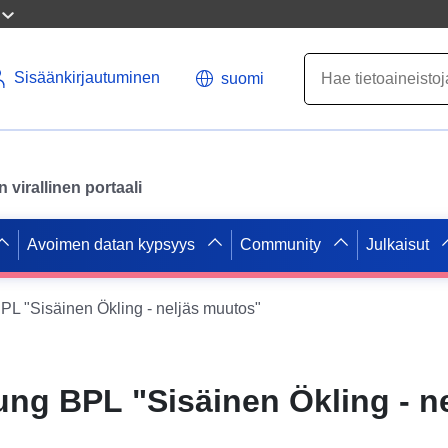
Sisäänkirjautuminen
suomi
virallinen portaali
Avoimen datan kypsyys
Community
Julkaisut
 "Sisäinen Ökling - neljäs muutos"
g BPL "Sisäinen Ökling - ne