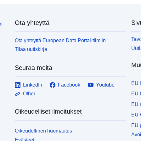
Ota yhteyttä
Siv
in
Tavo
Ota yhteyttä European Data Portal-tiimiin
Uuti
Tilaa uutiskirje
Muu
Seuraa meitä
EU 
LinkedIn
Facebook
Youtube
EU 
Other
EU r
Oikeudelliset ilmoitukset
EU 
EU p
Oikeudellinen huomautus
Avoi
Evästeet