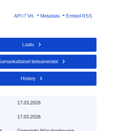
API
Vrt.
Metadata
Embed
RSS
Laatu
Samankaltaiset tietoaineistot
History
17.03.2026
17.03.2026
t:
Gemeinde Wäschenbeuren