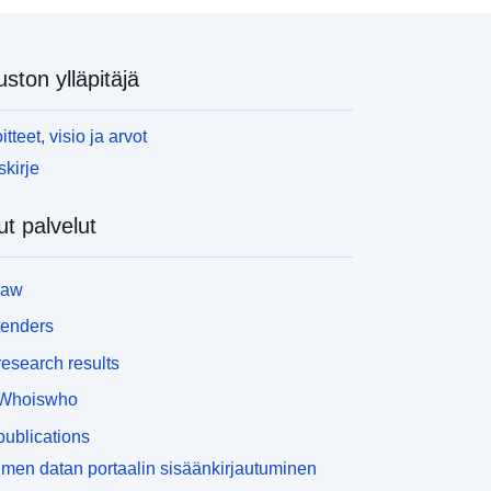
uston ylläpitäjä
itteet, visio ja arvot
skirje
t palvelut
law
tenders
esearch results
Whoiswho
ublications
men datan portaalin sisäänkirjautuminen