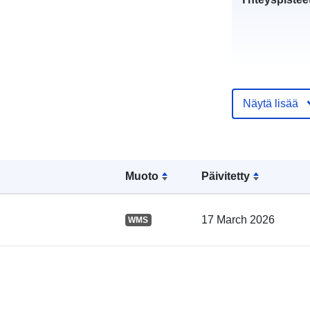
Näytä lisää
Luetteloluett
Muoto
Päivitetty
koskeva rekis
17 March 2026
WMS
Alueellinen: