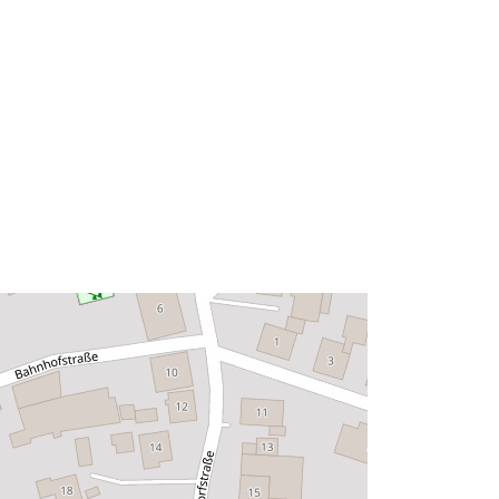
48.7573184 ], [ 9.6829577,
48.7576819 ] ]
Tyyppi:
Polygon
Tietoaineistolinkki:
http://data.europa.eu/eli/reg/2009/97
6
http://data.europa.eu/88u/dataset/97
139759-88e4-488b-9260-
78d7d003e2ca