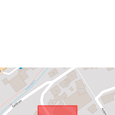
Vastaa:
uriRef: