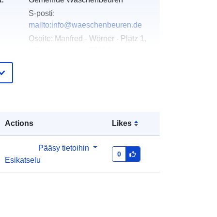
S-posti:
mailto:info@waeschenbeuren.de
Osoite:
Manfred - Wörner - Platz 1,
Wäschenbeuren, 73116,
Deutschland
URL-osoite:
http://www.waeschenbeuren.de
eloa
Lisätty dataan.europa.eu:
11 April
Actions
Likes
teri:
2026
Päivitetty data.europa.eu:
02 August
Pääsy tietoihin
2026
0
Esikatselu
Koordinaatit:
[ [ 9.6829577,
48.7576819 ], [ 9.6837742,
48.7576819 ], [ 9.6837742,
48.7573184 ], [ 9.6829577,