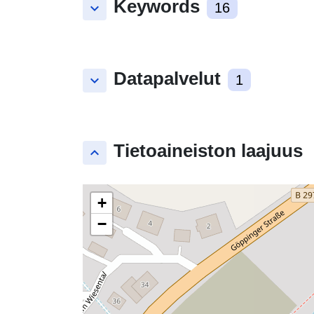
Keywords
keyboard_arrow_down
16
Datapalvelut
keyboard_arrow_down
1
Tietoaineiston laajuus
keyboard_arrow_up
+
−