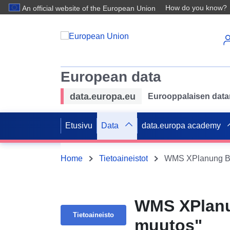
How do you know?
An official website of the European Union
European data
data.europa.eu
Eurooppalaisen datan 
Etusivu
Data
data.europa academy
Home
Tietoaineistot
WMS XPlanung BPL
WMS XPlanun
Tietoaineisto
muutos"