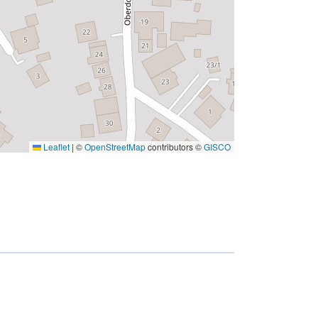
Leaflet
|
©
OpenStreetMap
contributors ©
GISCO